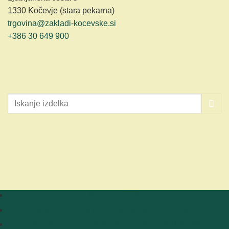
1330 Kočevje (stara pekarna)
trgovina@zakladi-kocevske.si
+386 30 649 900
MOJ RAČUN
IZJAVA O VARSTVU OSEBNIH PODATKOV
SPLOŠNI POGOJI POSLOVANJA SPLETNE