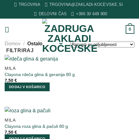
Skip
TRGOVINA
TRGOVINA@ZAKLADI-KOCEVSKE.SI
to
DELOVNI ČAS
+386 30 649 900
content
0
Domov
/
Ostalo
FILTRIRAJ
MILA
Clayona rdeča glina & geranija 80 g
7,50
€
DODAJ V KOŠARICO
MILA
Clayona roza glina & pačuli 80 g
7,50
€
DODAJ V KOŠARICO