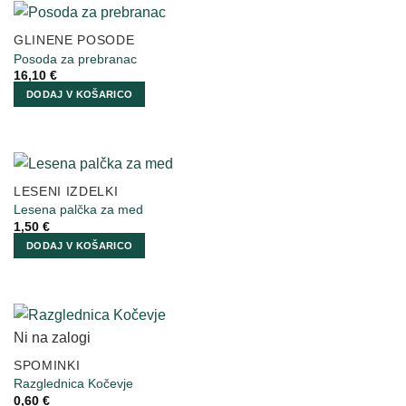
GLINENE POSODE
Posoda za prebranac
16,10
€
DODAJ V KOŠARICO
LESENI IZDELKI
Lesena palčka za med
1,50
€
DODAJ V KOŠARICO
Ni na zalogi
SPOMINKI
Razglednica Kočevje
0,60
€