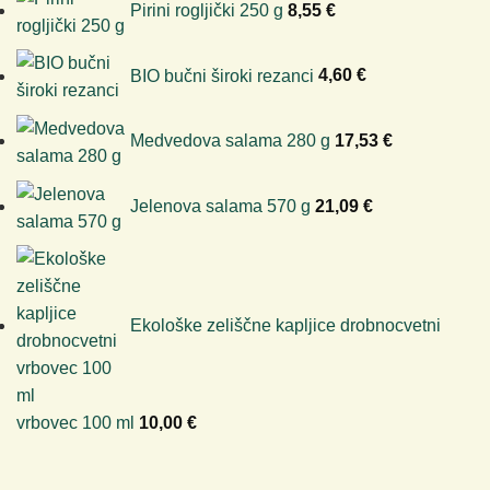
Pirini rogljički 250 g
8,55
€
BIO bučni široki rezanci
4,60
€
Medvedova salama 280 g
17,53
€
Jelenova salama 570 g
21,09
€
Ekološke zeliščne kapljice drobnocvetni
vrbovec 100 ml
10,00
€