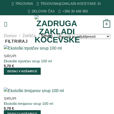
Skip
TRGOVINA
TRGOVINA@ZAKLADI-KOCEVSKE.SI
to
DELOVNI ČAS
+386 30 649 900
content
0
Domov
/
Zelišča
/
Sirupi
FILTRIRAJ
SIRUPI
Ekološki trpotčev sirup 100 ml
5,70
€
DODAJ V KOŠARICO
SIRUPI
Ekološki timijanov sirup 100 ml
5,70
€
DODAJ V KOŠARICO