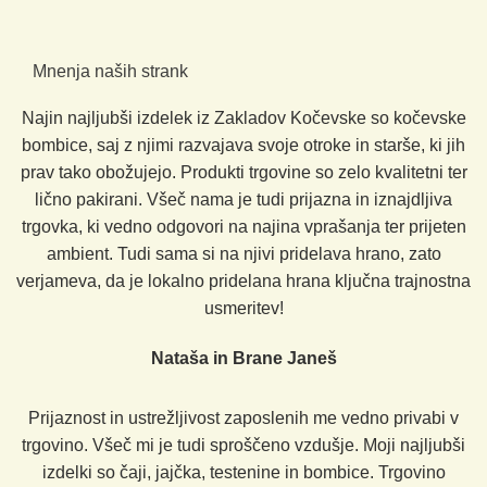
Mnenja naših strank
Najin najljubši izdelek iz Zakladov Kočevske so kočevske
bombice, saj z njimi razvajava svoje otroke in starše, ki jih
prav tako obožujejo. Produkti trgovine so zelo kvalitetni ter
lično pakirani. Všeč nama je tudi prijazna in iznajdljiva
trgovka, ki vedno odgovori na najina vprašanja ter prijeten
ambient. Tudi sama si na njivi pridelava hrano, zato
verjameva, da je lokalno pridelana hrana ključna trajnostna
usmeritev!
Nataša in Brane Janeš
Prijaznost in ustrežljivost zaposlenih me vedno privabi v
trgovino. Všeč mi je tudi sproščeno vzdušje. Moji najljubši
izdelki so čaji, jajčka, testenine in bombice. Trgovino