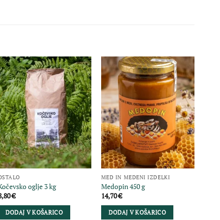
OSTALO
MED IN MEDENI IZDELKI
MED 
Kočevsko oglje 3 kg
Medopin 450 g
Propo
8,80
€
14,70
€
7,10
DODAJ V KOŠARICO
DODAJ V KOŠARICO
DO