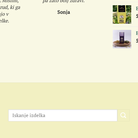
. Mislim,
pa zato bolj zdravi.
ud, ki ga
Sonja
jo v
lke.