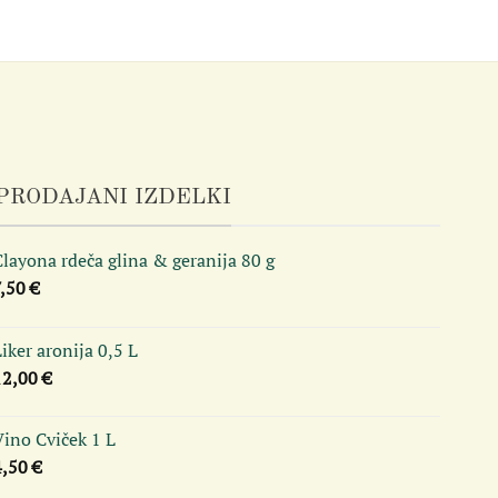
PRODAJANI IZDELKI
layona rdeča glina & geranija 80 g
7,50
€
iker aronija 0,5 L
12,00
€
Vino Cviček 1 L
4,50
€