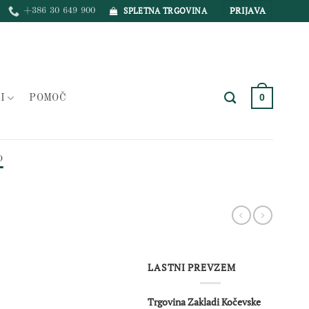
PRIJAVA
SPLETNA TRGOVINA
+386 30 649 900
0
I
POMOČ
O
LASTNI PREVZEM
Trgovina Zakladi Kočevske