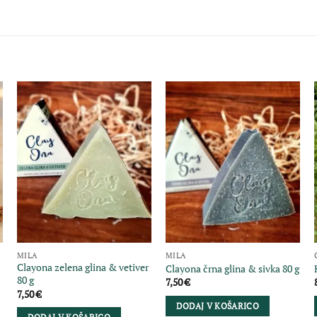
MILA
MILA
Clayona zelena glina & vetiver
Clayona črna glina & sivka 80 g
80 g
7,50
€
7,50
€
DODAJ V KOŠARICO