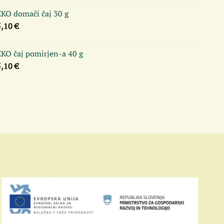
EKO domači čaj 30 g
5,10
€
EKO čaj pomirjen-a 40 g
5,10
€