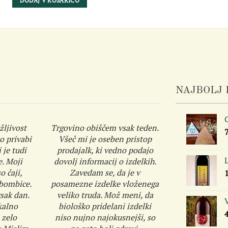
DODAJ V KOŠARICO
NAJBOLJ 
C
žljivost
Trgovino obiščem vsak teden.
o privabi
Všeč mi je oseben pristop
 je tudi
prodajalk, ki vedno podajo
L
e. Moji
dovolj informacij o izdelkih.
o čaji,
Zavedam se, da je v
 bombice.
posamezne izdelke vloženega
sak dan.
veliko truda. Mož meni, da
kalno
biološko pridelani izdelki
 zelo
niso nujno najokusnejši, so