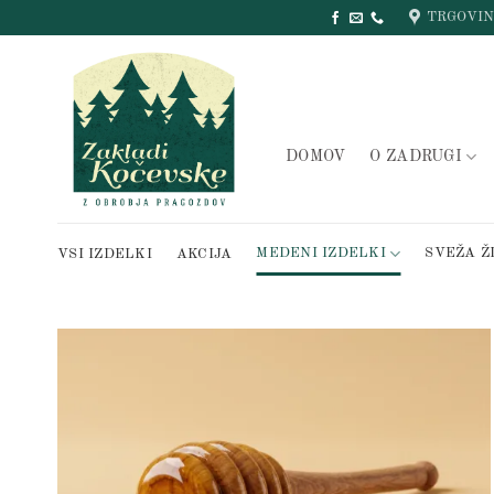
Skip
TRGOVI
to
content
DOMOV
O ZADRUGI
MEDENI IZDELKI
SVEŽA Ž
VSI IZDELKI
AKCIJA