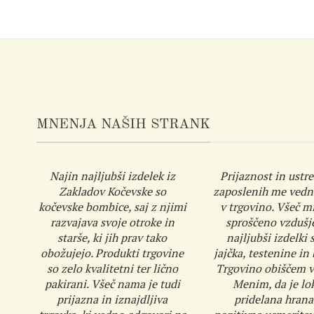
MNENJA NAŠIH STRANK
Najin najljubši izdelek iz
Prijaznost in ustre
Zakladov Kočevske so
zaposlenih me vedn
kočevske bombice, saj z njimi
v trgovino. Všeč mi
razvajava svoje otroke in
sproščeno vzdušj
starše, ki jih prav tako
najljubši izdelki s
obožujejo. Produkti trgovine
jajčka, testenine in
so zelo kvalitetni ter lično
Trgovino obiščem v
pakirani. Všeč nama je tudi
Menim, da je lo
prijazna in iznajdljiva
pridelana hrana