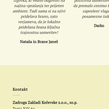
trgovka, ki vedno odgovori na
pozitivna usmeritev
najina vprašanja ter prijeten
da premalo cenimo tr
ambient. Tudi sama si na njivi
zaposleni vlaga
pridelava hrano, zato
posamezne izde
verjameva, da je lokalno
Darko
pridelana hrana ključna
trajnostna usmeritev!
Nataša in Brane Janeš
Kontakt
Zadruga Zakladi Kočevske z.o.o., so.p.
Trata XIV 6a