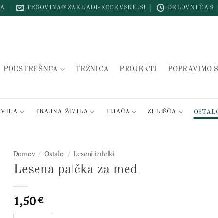
NA
TRGOVINA@ZAKLADI-KOCEVSKE.SI
DELOVNI ČAS
PODSTREŠNCA
TRŽNICA
PROJEKTI
POPRAVIMO S
IVILA
TRAJNA ŽIVILA
PIJAČA
ZELIŠČA
OSTAL
Domov
/
Ostalo
/
Leseni izdelki
Lesena palčka za med
1,50
€
Lesena palčka za med količina