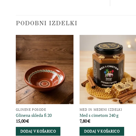
PODOBNI IZDELKI
GLINENE POSODE
MED IN MEDENI IZDELKI
Glinena skleda fi 20
Med s cimetom 240 g
15,00
€
7,80
€
DODAJ V KOŠARICO
DODAJ V KOŠARICO