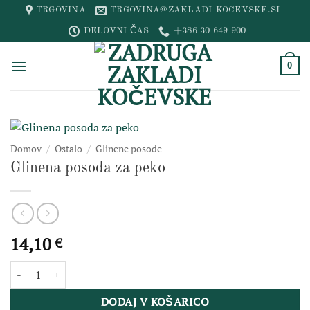
Skip
TRGOVINA
TRGOVINA@ZAKLADI-KOCEVSKE.SI
to
DELOVNI ČAS
+386 30 649 900
content
0
Domov
/
Ostalo
/
Glinene posode
Glinena posoda za peko
14,10
€
Glinena posoda za peko količina
DODAJ V KOŠARICO