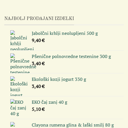
NAJBOLJ PRODAJANI IZDELKI
Jabolčni krhlji neolupljeni 500 g
9,40
€
Pšenične polnovredne testenine 300 g
3,40
€
Ekološki kozji jogurt 330 g
3,40
€
EKO čaj zanj 40 g
5,10
€
Clayona rumena glina & laški smilj 80 g