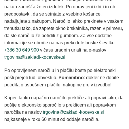
nakup zadošča že en izdelek. Po opravljeni izbiri in ob
predpostavki, da se strinjate z vsebino košarice,
nadaljujete z nakupom. Naročilo lahko prekinete v vsakem
trenutku tako, da zaprete okno brskalnika, razen v primeru,
da ste naročilo že potrdili z gumbom. Za vse dodatne
informacije se obrnite na nas preko telefonske številke
+386 30 649 900
v času uradnih ur ali na e-naslov
trgovina@zakladi-kocevske.si
.
Po opravljenem naročilu in plačilu boste po elektronski
pošti prejeli tudi obvestilo.
Pomembno
: dokler ne dobite
potrdila o uspešnem plačilu, nakup ne gre v izvedbo!
Kupec lahko napačno naročilo prekliče ali popravi tako, da
pošlje elektronsko sporočilo s preklicem ali popravkom
naročila na naslov
trgovina@zakladi-kocevske.si
najkasneje v roku 60 minut od oddaje naročila.