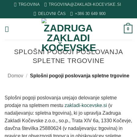
Skip
TRGOVINA
TRGOVINA@ZAKLADI-KOCEVSKE.SI
to
DELOVNI ČAS
+386 30 649 900
content
0
SPLOŠNI POGOJI POSLOVANJA
SPLETNE TRGOVINE
Domov
/
Splošni pogoji poslovanja spletne trgovine
Splošni pogoji poslovanja urejajo delovanje spletne
prodaje na spletnem mestu
zakladi-kocevske.si
(v
nadaljevanju: spletna trgovina), ki jo upravlja Zadruga
Zakladi Kočevske z.o.o., so.p., Trata XIV 6a, 1330 Kočevje,
davčna številka 25880624 (v nadaljevanju: trgovina) in
pravice ter obveznosti trgovca in obiskovalcev spletne