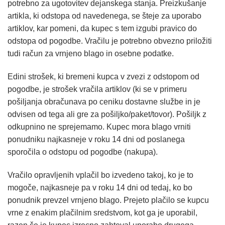
potrebno za ugotovitev dejanskega stanja. Preizkušanje
artikla, ki odstopa od navedenega, se šteje za uporabo
artiklov, kar pomeni, da kupec s tem izgubi pravico do
odstopa od pogodbe. Vračilu je potrebno obvezno priložiti
tudi račun za vrnjeno blago in osebne podatke.
Edini strošek, ki bremeni kupca v zvezi z odstopom od
pogodbe, je strošek vračila artiklov (ki se v primeru
pošiljanja obračunava po ceniku dostavne službe in je
odvisen od tega ali gre za pošiljko/paket/tovor). Pošiljk z
odkupnino ne sprejemamo. Kupec mora blago vrniti
ponudniku najkasneje v roku 14 dni od poslanega
sporočila o odstopu od pogodbe (nakupa).
Vračilo opravljenih vplačil bo izvedeno takoj, ko je to
mogoče, najkasneje pa v roku 14 dni od tedaj, ko bo
ponudnik prevzel vrnjeno blago. Prejeto plačilo se kupcu
vrne z enakim plačilnim sredstvom, kot ga je uporabil,