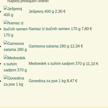
Najbolj prodajani izdelki
Ješprenj 400 g
2,30
€
Namaz iz bučnih semen 170 g
7,80
€
Gamsova salama 280 g
12,34
€
Medvedek s suhim sadjem 370 g
11,10
€
Govedina za pse 1 kg
8,47
€