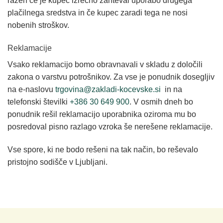
razen če je kupec izrecno zahteval uporabo drugega
plačilnega sredstva in če kupec zaradi tega ne nosi
nobenih stroškov.
Reklamacije
Vsako reklamacijo bomo obravnavali v skladu z določili
zakona o varstvu potrošnikov. Za vse je ponudnik dosegljiv
na e-naslovu
trgovina@zakladi-kocevske.si
in na
telefonski številki
+386 30 649 900
. V osmih dneh bo
ponudnik rešil reklamacijo uporabnika oziroma mu bo
posredoval pisno razlago vzroka še nerešene reklamacije.
Vse spore, ki ne bodo rešeni na tak način, bo reševalo
pristojno sodišče v Ljubljani.