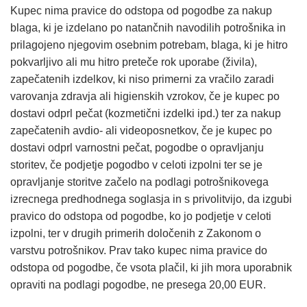
Kupec nima pravice do odstopa od pogodbe za nakup
blaga, ki je izdelano po natančnih navodilih potrošnika in
prilagojeno njegovim osebnim potrebam, blaga, ki je hitro
pokvarljivo ali mu hitro preteče rok uporabe (živila),
zapečatenih izdelkov, ki niso primerni za vračilo zaradi
varovanja zdravja ali higienskih vzrokov, če je kupec po
dostavi odprl pečat (kozmetični izdelki ipd.) ter za nakup
zapečatenih avdio- ali videoposnetkov, če je kupec po
dostavi odprl varnostni pečat, pogodbe o opravljanju
storitev, če podjetje pogodbo v celoti izpolni ter se je
opravljanje storitve začelo na podlagi potrošnikovega
izrecnega predhodnega soglasja in s privolitvijo, da izgubi
pravico do odstopa od pogodbe, ko jo podjetje v celoti
izpolni, ter v drugih primerih določenih z Zakonom o
varstvu potrošnikov. Prav tako kupec nima pravice do
odstopa od pogodbe, če vsota plačil, ki jih mora uporabnik
opraviti na podlagi pogodbe, ne presega 20,00 EUR.