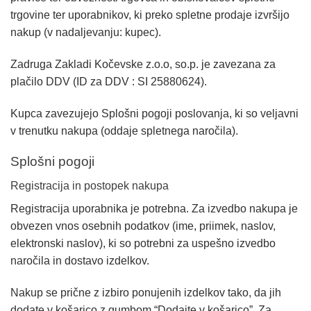
trgovine ter uporabnikov, ki preko spletne prodaje izvršijo
nakup (v nadaljevanju: kupec).
Zadruga Zakladi Kočevske z.o.o, so.p. je zavezana za
plačilo DDV (ID za DDV : SI 25880624).
Kupca zavezujejo Splošni pogoji poslovanja, ki so veljavni
v trenutku nakupa (oddaje spletnega naročila).
Splošni pogoji
Registracija in postopek nakupa
Registracija uporabnika je potrebna. Za izvedbo nakupa je
obvezen vnos osebnih podatkov (ime, priimek, naslov,
elektronski naslov), ki so potrebni za uspešno izvedbo
naročila in dostavo izdelkov.
Nakup se prične z izbiro ponujenih izdelkov tako, da jih
dodate v košarico z gumbom “Dodajte v košarico”. Za