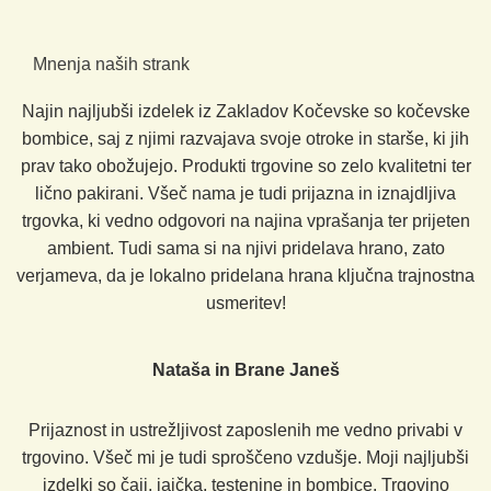
Mnenja naših strank
Najin najljubši izdelek iz Zakladov Kočevske so kočevske
bombice, saj z njimi razvajava svoje otroke in starše, ki jih
prav tako obožujejo. Produkti trgovine so zelo kvalitetni ter
lično pakirani. Všeč nama je tudi prijazna in iznajdljiva
trgovka, ki vedno odgovori na najina vprašanja ter prijeten
ambient. Tudi sama si na njivi pridelava hrano, zato
verjameva, da je lokalno pridelana hrana ključna trajnostna
usmeritev!
Nataša in Brane Janeš
Prijaznost in ustrežljivost zaposlenih me vedno privabi v
trgovino. Všeč mi je tudi sproščeno vzdušje. Moji najljubši
izdelki so čaji, jajčka, testenine in bombice. Trgovino