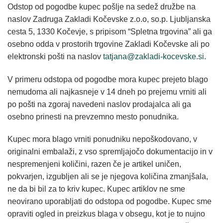
Odstop od pogodbe kupec pošlje na sedež družbe na
naslov Zadruga Zakladi Kočevske z.o.o, so.p. Ljubljanska
cesta 5, 1330 Kočevje, s pripisom “Spletna trgovina” ali ga
osebno odda v prostorih trgovine Zakladi Kočevske ali po
elektronski pošti na naslov
tatjana@zakladi-kocevske.si
.
V primeru odstopa od pogodbe mora kupec prejeto blago
nemudoma ali najkasneje v 14 dneh po prejemu vrniti ali
po pošti na zgoraj navedeni naslov prodajalca ali ga
osebno prinesti na prevzemno mesto ponudnika.
Kupec mora blago vrniti ponudniku nepoškodovano, v
originalni embalaži, z vso spremljajočo dokumentacijo in v
nespremenjeni količini, razen če je artikel uničen,
pokvarjen, izgubljen ali se je njegova količina zmanjšala,
ne da bi bil za to kriv kupec. Kupec artiklov ne sme
neovirano uporabljati do odstopa od pogodbe. Kupec sme
opraviti ogled in preizkus blaga v obsegu, kot je to nujno