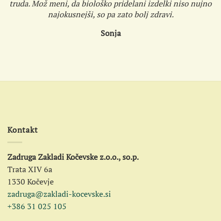
truda. Mož meni, da biološko pridelani izdelki niso nujno
najokusnejši, so pa zato bolj zdravi.
Sonja
Kontakt
Zadruga Zakladi Kočevske z.o.o., so.p.
Trata XIV 6a
1330 Kočevje
zadruga@zakladi-kocevske.si
+386 31 025 105