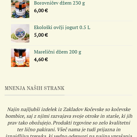
Borovničev džem 230 g
6,00
€
Ekološki ovčji jogurt 0.5 L
5,00
€
Marelični džem 200 g
4,60
€
MNENJA NAŠIH STRANK
Najin najljubši izdelek iz Zakladov Kočevske so kočevske
bombice, saj z njimi razvajava svoje otroke in starše, ki jih
prav tako obožujejo. Produkti trgovine so zelo kvalitetni
ter lično pakirani. Všeč nama je tudi prijazna in
iznajdljiva trgovka, ki vedno odgovori na najina vprašanja