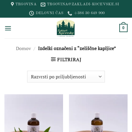
Skip
TRGOVINA
TRGOVINA@ZAKLADI-KOCEVSKE.SI
to
DELOVNI ČAS
+386 30 649 900
content
0
Domov
/
Izdelki označeni z “zeliščne kapljice”
FILTRIRAJ