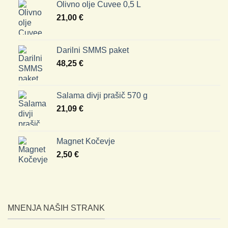
Olivno olje Cuvee 0,5 L
21,00
€
Darilni SMMS paket
48,25
€
Salama divji prašič 570 g
21,09
€
Magnet Kočevje
2,50
€
MNENJA NAŠIH STRANK