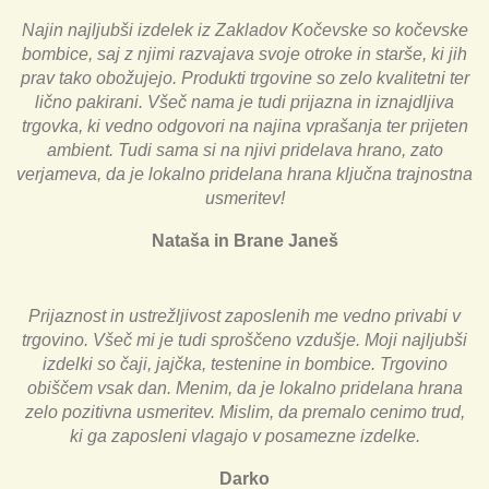
Najin najljubši izdelek iz Zakladov Kočevske so kočevske
bombice, saj z njimi razvajava svoje otroke in starše, ki jih
prav tako obožujejo. Produkti trgovine so zelo kvalitetni ter
lično pakirani. Všeč nama je tudi prijazna in iznajdljiva
trgovka, ki vedno odgovori na najina vprašanja ter prijeten
ambient. Tudi sama si na njivi pridelava hrano, zato
verjameva, da je lokalno pridelana hrana ključna trajnostna
usmeritev!
Nataša in Brane Janeš
Prijaznost in ustrežljivost zaposlenih me vedno privabi v
trgovino. Všeč mi je tudi sproščeno vzdušje. Moji najljubši
izdelki so čaji, jajčka, testenine in bombice. Trgovino
obiščem vsak dan. Menim, da je lokalno pridelana hrana
zelo pozitivna usmeritev. Mislim, da premalo cenimo trud,
ki ga zaposleni vlagajo v posamezne izdelke.
Darko