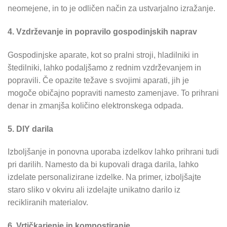
neomejene, in to je odličen način za ustvarjalno izražanje.
4. Vzdrževanje in popravilo gospodinjskih naprav
Gospodinjske aparate, kot so pralni stroji, hladilniki in
štedilniki, lahko podaljšamo z rednim vzdrževanjem in
popravili. Če opazite težave s svojimi aparati, jih je
mogoče običajno popraviti namesto zamenjave. To prihrani
denar in zmanjša količino elektronskega odpada.
5. DIY darila
Izboljšanje in ponovna uporaba izdelkov lahko prihrani tudi
pri darilih. Namesto da bi kupovali draga darila, lahko
izdelate personalizirane izdelke. Na primer, izboljšajte
staro sliko v okviru ali izdelajte unikatno darilo iz
recikliranih materialov.
6. Vrtičkarjenje in kompostiranje