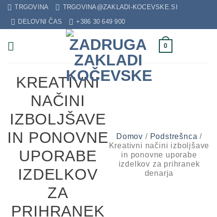
Skip
TRGOVINA
TRGOVINA@ZAKLADI-KOCEVSKE.SI
to
DELOVNI ČAS
+386 30 649 900
content
0
KREATIVNI
NAČINI
IZBOLJŠAVE
IN PONOVNE
Domov
/
Podstrešnca
/
Kreativni načini izboljšave
UPORABE
in ponovne uporabe
izdelkov za prihranek
IZDELKOV
denarja
ZA
PRIHRANEK