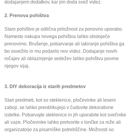
dodajanjem dodatkov, kar jim doda svež videz.
2. Prenova pohištva
Staro pohištvo je odlična priložnost za ponovno uporabo.
Namesto nakupa novega pohištva lahko obstoječe
prenovimo. Brušenje, pobarvanje ali lakiranje pohištva ga
bo osvežilo in mu podarilo nov videz. Dodajanje novih
ročajev ali oblazinjenje sedežev lahko pohištvu povrne
njegov sijaj.
3. DIY dekoracija iz starih predmetov
Stari predmeti, kot so steklenice, pločevinke ali leseni
zaboji, se lahko preoblikujejo v čudovite dekorativne
izdelke. Pobarvajte steklenice in jih uporabite kot svečnike
ali vaze. Pločevinke lahko pretvorite v lončke za rože ali
organizatorje za pisarniške potrebščine. Možnosti so