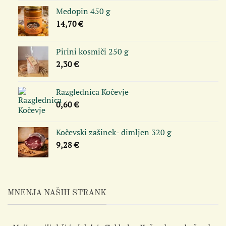
Medopin 450 g
14,70
€
Pirini kosmiči 250 g
2,30
€
Razglednica Kočevje
0,60
€
Kočevski zašinek- dimljen 320 g
9,28
€
MNENJA NAŠIH STRANK