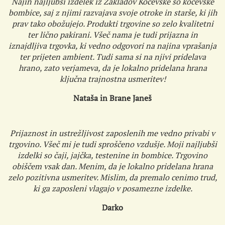
Najin najljubši izdelek iz Zakladov Kočevske so kočevske
bombice, saj z njimi razvajava svoje otroke in starše, ki jih
prav tako obožujejo. Produkti trgovine so zelo kvalitetni
ter lično pakirani. Všeč nama je tudi prijazna in
iznajdljiva trgovka, ki vedno odgovori na najina vprašanja
ter prijeten ambient. Tudi sama si na njivi pridelava
hrano, zato verjameva, da je lokalno pridelana hrana
ključna trajnostna usmeritev!
Nataša in Brane Janeš
Prijaznost in ustrežljivost zaposlenih me vedno privabi v
trgovino. Všeč mi je tudi sproščeno vzdušje. Moji najljubši
izdelki so čaji, jajčka, testenine in bombice. Trgovino
obiščem vsak dan. Menim, da je lokalno pridelana hrana
zelo pozitivna usmeritev. Mislim, da premalo cenimo trud,
ki ga zaposleni vlagajo v posamezne izdelke.
Darko