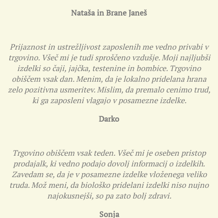
Nataša in Brane Janeš
Prijaznost in ustrežljivost zaposlenih me vedno privabi v
trgovino. Všeč mi je tudi sproščeno vzdušje. Moji najljubši
izdelki so čaji, jajčka, testenine in bombice. Trgovino
obiščem vsak dan. Menim, da je lokalno pridelana hrana
zelo pozitivna usmeritev. Mislim, da premalo cenimo trud,
ki ga zaposleni vlagajo v posamezne izdelke.
Darko
Trgovino obiščem vsak teden. Všeč mi je oseben pristop
prodajalk, ki vedno podajo dovolj informacij o izdelkih.
Zavedam se, da je v posamezne izdelke vloženega veliko
truda. Mož meni, da biološko pridelani izdelki niso nujno
najokusnejši, so pa zato bolj zdravi.
Sonja