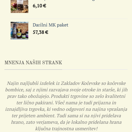
6,10
€
Darilni MK paket
57,38
€
MNENJA NAŠIH STRANK
Najin najljubši izdelek iz Zakladov Kočevske so kočevske
bombice, saj z njimi razvajava svoje otroke in starše, ki jih
prav tako obožujejo. Produkti trgovine so zelo kvalitetni
ter lično pakirani. Všeč nama je tudi prijazna in
iznajdljiva trgovka, ki vedno odgovori na najina vprašanja
ter prijeten ambient. Tudi sama si na njivi pridelava
hrano, zato verjameva, da je lokalno pridelana hrana
ključna trajnostna usmeritev!