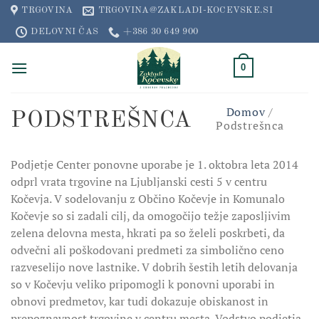
Skip
TRGOVINA
TRGOVINA@ZAKLADI-KOCEVSKE.SI
to
DELOVNI ČAS
+386 30 649 900
content
0
Domov
/
PODSTREŠNCA
Podstrešnca
Podjetje Center ponovne uporabe je 1. oktobra leta 2014
odprl vrata trgovine na Ljubljanski cesti 5 v centru
Kočevja. V sodelovanju z Občino Kočevje in Komunalo
Kočevje so si zadali cilj, da omogočijo težje zaposljivim
zelena delovna mesta, hkrati pa so želeli poskrbeti, da
odvečni ali poškodovani predmeti za simbolično ceno
razveselijo nove lastnike. V dobrih šestih letih delovanja
so v Kočevju veliko pripomogli k ponovni uporabi in
obnovi predmetov, kar tudi dokazuje obiskanost in
prepoznavnost trgovine v centru mesta. Vodstvo podjetja