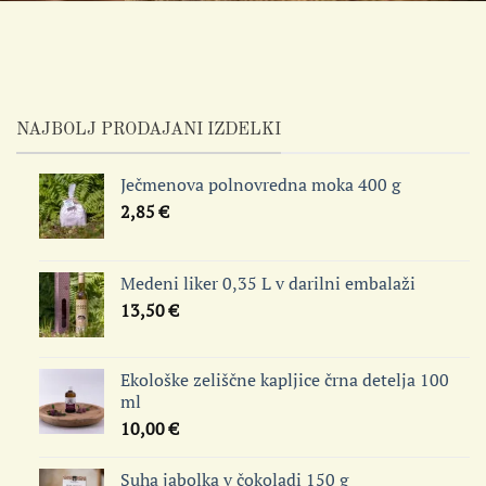
NAJBOLJ PRODAJANI IZDELKI
Ječmenova polnovredna moka 400 g
2,85
€
Medeni liker 0,35 L v darilni embalaži
13,50
€
Ekološke zeliščne kapljice črna detelja 100
ml
10,00
€
Suha jabolka v čokoladi 150 g