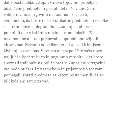
dalje boste lahko vstopili v novo trgovino, pripeljali
odslužene predmete in postali del naše vizije. Zato
vabljeni v novo trgovino na Ljubljanski cesti 5,
verjamemo, da boste odkrili unikatne predmete in izdelke
s katerim boste polepšali dom, zunanjost ali pa si
polepšali dan s kakšnim novim kosom oblačila. Z
nakupom boste tudi prispevali k uporabi obnovljenih
virov, zmanjševanju odpadkov ter prispevali k boljšemu
življenju za vse nas. V centru mesta poiščite vašo novo,
najljubšo Podstrešn co in pogumno vstopite, kjer boste
spoznali tudi naše najboljše orožje. Zaposleni v trgovini
vas bodo pričakali z nasmehom in prijaznostjo ter vam
pomagali izbrati predmete za katere boste menili, da so
bili izdelani samo za vas.