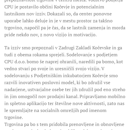
CPU je postavilo občini Kočevje in potencialnim
lastnikom nov izziv. Dokazali so, da center ponovne
uporabe lahko deluje in je v mestu prostor za takšno
trgovino, napočil pa je čas, da se lastnik zamenja in morda
pride nekdo nov, z novo vizijo in motivacijo.
Ta izziv smo prepoznali v Zadrugi Zakladi Kočevske in ga
tudi z obema rokama sprejeli. Sodelovanje s podjetjem
CPU d.o.o. bomo še naprej ohranili, naredili pa bomo, kot
vedno stvari po svoje in uresničili svojo vizijo. V
sodelovanju s Podjetniškim inkubatorjem Kočevje smo
razvili inovativen poslovni model, ki bo združil vse
nadarjene, ustvarjalne osebe ter jih združil pod eno streho
in jim omogočil nov prodajni kanal. Pripravljamo mobilno
in spletno aplikacijo ter številne nove aktivnosti, zato nas
le spremljajte na socialnih omrežjih pod imenom
trgovine.
Trgovina pa bo s tem pridobila prenovljene in obnovljene