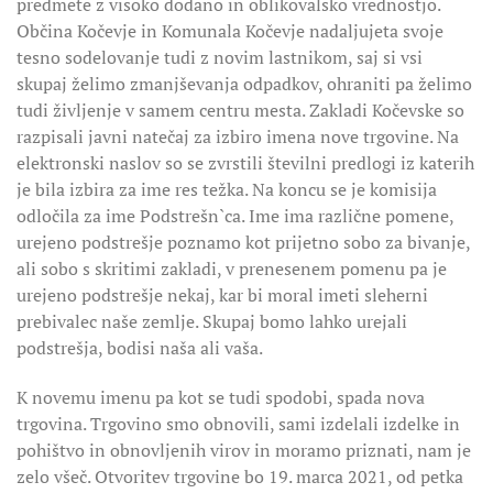
predmete z visoko dodano in oblikovalsko vrednostjo.
Občina Kočevje in Komunala Kočevje nadaljujeta svoje
tesno sodelovanje tudi z novim lastnikom, saj si vsi
skupaj želimo zmanjševanja odpadkov, ohraniti pa želimo
tudi življenje v samem centru mesta. Zakladi Kočevske so
razpisali javni natečaj za izbiro imena nove trgovine. Na
elektronski naslov so se zvrstili številni predlogi iz katerih
je bila izbira za ime res težka. Na koncu se je komisija
odločila za ime Podstrešn`ca. Ime ima različne pomene,
urejeno podstrešje poznamo kot prijetno sobo za bivanje,
ali sobo s skritimi zakladi, v prenesenem pomenu pa je
urejeno podstrešje nekaj, kar bi moral imeti sleherni
prebivalec naše zemlje. Skupaj bomo lahko urejali
podstrešja, bodisi naša ali vaša.
K novemu imenu pa kot se tudi spodobi, spada nova
trgovina. Trgovino smo obnovili, sami izdelali izdelke in
pohištvo in obnovljenih virov in moramo priznati, nam je
zelo všeč. Otvoritev trgovine bo 19. marca 2021, od petka