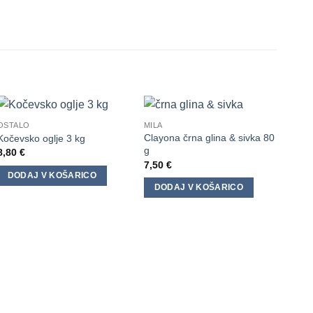
OSTALO
MILA
Clayona črna glina & sivka 80
Kočevsko oglje 3 kg
g
8,80
€
7,50
€
DODAJ V KOŠARICO
DODAJ V KOŠARICO
GLIN
Gline
15,0