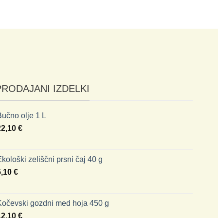
DO
PRODAJANI IZDELKI
učno olje 1 L
22,10
€
kološki zeliščni prsni čaj 40 g
5,10
€
Kočevski gozdni med hoja 450 g
12,10
€