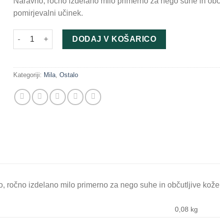
Naravno, ročno izdelano milo primerno za nego suhe in občut
pomirjevalni učinek.
Clayona rumena glina & laški smilj 80 g količina
DODAJ V KOŠARICO
Kategoriji:
Mila
,
Ostalo
, ročno izdelano milo primerno za nego suhe in občutljive kože.
0,08 kg