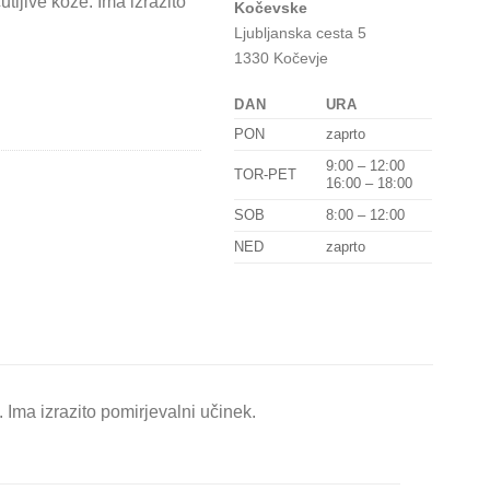
ljive kože. Ima izrazito
Kočevske
Ljubljanska cesta 5
1330 Kočevje
DAN
URA
PON
zaprto
9:00 – 12:00
TOR-PET
16:00 – 18:00
SOB
8:00 – 12:00
NED
zaprto
 Ima izrazito pomirjevalni učinek.