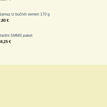
Namaz iz bučnih semen 170 g
7,80
€
Darilni SMMS paket
48,25
€