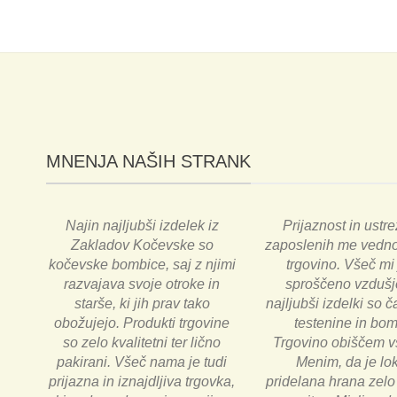
MNENJA NAŠIH STRANK
Najin najljubši izdelek iz
Prijaznost in ustre
Zakladov Kočevske so
zaposlenih me vedno
kočevske bombice, saj z njimi
trgovino. Všeč mi 
razvajava svoje otroke in
sproščeno vzdušj
starše, ki jih prav tako
najljubši izdelki so ča
obožujejo. Produkti trgovine
testenine in bom
so zelo kvalitetni ter lično
Trgovino obiščem v
pakirani. Všeč nama je tudi
Menim, da je lo
prijazna in iznajdljiva trgovka,
pridelana hrana zelo