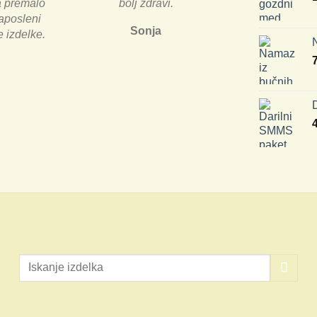
a premalo
bolj zdravi.
zaposleni
Sonja
 izdelke.