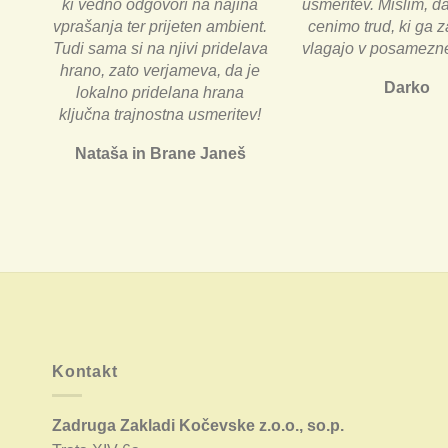
ki vedno odgovori na najina
usmeritev. Mislim, d
vprašanja ter prijeten ambient.
cenimo trud, ki ga 
Tudi sama si na njivi pridelava
vlagajo v posamezne
hrano, zato verjameva, da je
Darko
lokalno pridelana hrana
ključna trajnostna usmeritev!
Nataša in Brane Janeš
Kontakt
Zadruga Zakladi Kočevske z.o.o., so.p.