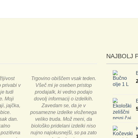
NAJBOLJ 
B
žljivost
Trgovino obiščem vsak teden.
 privabi v
Všeč mi je oseben pristop
je tudi
prodajalk, ki vedno podajo
e. Moji
dovolj informacij o izdelkih.
E
ji, jajčka,
Zavedam se, da je v
bice.
posamezne izdelke vloženega
sak dan.
veliko truda. Mož meni, da
kalno
biološko pridelani izdelki niso
 pozitivna
nujno najokusnejši, so pa zato