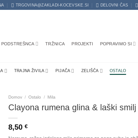
NA
TRGOVINA@ZAKLADI-KOCEVSKE.SI
DELOVNI ČAS
PODSTREŠNCA
TRŽNICA
PROJEKTI
POPRAVIMO SI
LA
TRAJNA ŽIVILA
PIJAČA
ZELIŠČA
OSTALO
Domov
/
Ostalo
/
Mila
Clayona rumena glina & laški smilj
8,50
€