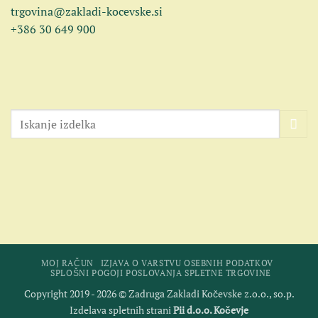
trgovina@zakladi-kocevske.si
+386 30 649 900
MOJ RAČUN
IZJAVA O VARSTVU OSEBNIH PODATKOV
SPLOŠNI POGOJI POSLOVANJA SPLETNE TRGOVINE
Copyright 2019 - 2026 © Zadruga Zakladi Kočevske z.o.o., so.p.
Izdelava spletnih strani
Pii d.o.o. Kočevje