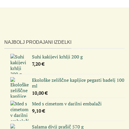
NAJBOLJ PRODAJANI IZDELKI
Suhi kakijevi krhlji 200 g
7,20
€
Ekološke zeliščne kapljice pegasti badelj 100
ml
10,00
€
Med s cimetom v darilni embalaži
9,10
€
Salama divji prašič 570 g