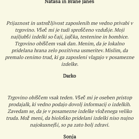
Nataša in Brane Janeš
Prijaznost in ustrežljivost zaposlenih me vedno privabi v
trgovino. Všeč mi je tudi sproščeno vzdušje. Moji
najljubši izdelki so čaji, jajčka, testenine in bombice.
Trgovino obiščem vsak dan. Menim, da je lokalno
pridelana hrana zelo pozitivna usmeritev. Mislim, da
premalo cenimo trud, ki ga zaposleni vlagajo v posamezne
izdelke.
Darko
Trgovino obiščem vsak teden. Všeč mi je oseben pristop
prodajalk, ki vedno podajo dovolj informacij o izdelkih.
Zavedam se, da je v posamezne izdelke vloženega veliko
truda. Mož meni, da biološko pridelani izdelki niso nujno
najokusnejši, so pa zato bolj zdravi.
Sonja