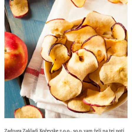
Zadruga Zakladi Kočevske z.o.o., so.p. vam želi na tej poti