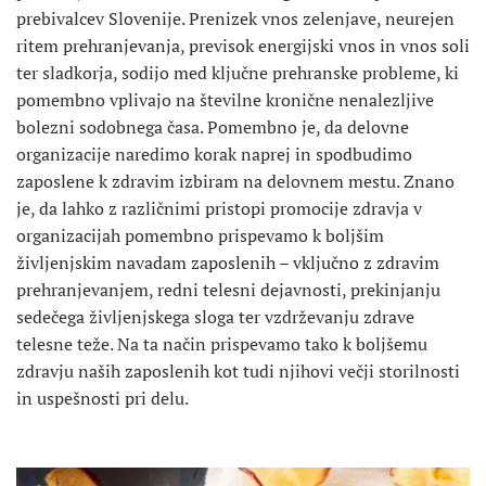
prebivalcev Slovenije. Prenizek vnos zelenjave, neurejen
ritem prehranjevanja, previsok energijski vnos in vnos soli
ter sladkorja, sodijo med ključne prehranske probleme, ki
pomembno vplivajo na številne kronične nenalezljive
bolezni sodobnega časa. Pomembno je, da delovne
organizacije naredimo korak naprej in spodbudimo
zaposlene k zdravim izbiram na delovnem mestu. Znano
je, da lahko z različnimi pristopi promocije zdravja v
organizacijah pomembno prispevamo k boljšim
življenjskim navadam zaposlenih – vključno z zdravim
prehranjevanjem, redni telesni dejavnosti, prekinjanju
sedečega življenjskega sloga ter vzdrževanju zdrave
telesne teže. Na ta način prispevamo tako k boljšemu
zdravju naših zaposlenih kot tudi njihovi večji storilnosti
in uspešnosti pri delu.