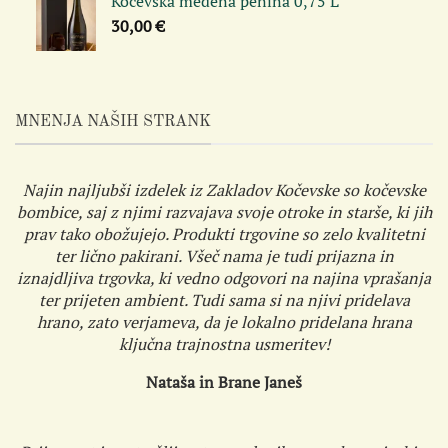
Kočevska medena penina 0,75 L
30,00
€
MNENJA NAŠIH STRANK
Najin najljubši izdelek iz Zakladov Kočevske so kočevske
bombice, saj z njimi razvajava svoje otroke in starše, ki jih
prav tako obožujejo. Produkti trgovine so zelo kvalitetni
ter lično pakirani. Všeč nama je tudi prijazna in
iznajdljiva trgovka, ki vedno odgovori na najina vprašanja
ter prijeten ambient. Tudi sama si na njivi pridelava
hrano, zato verjameva, da je lokalno pridelana hrana
ključna trajnostna usmeritev!
Nataša in Brane Janeš