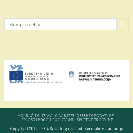
MOJ RAČUN
IZJAVA O VARSTVU OSEBNIH PODATKOV
SPLOŠNI POGOJI POSLOVANJA SPLETNE TRGOVINE
Copyright 2019 - 2026 © Zadruga Zakladi Kočevske z.o.o., so.p.