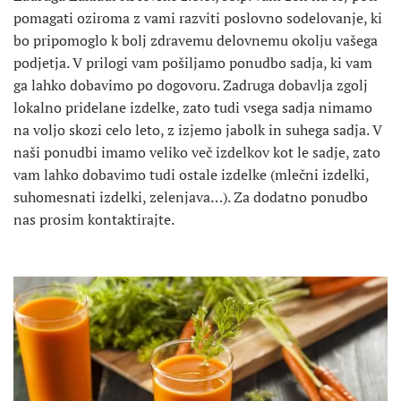
pomagati oziroma z vami razviti poslovno sodelovanje, ki
bo pripomoglo k bolj zdravemu delovnemu okolju vašega
podjetja. V prilogi vam pošiljamo ponudbo sadja, ki vam
ga lahko dobavimo po dogovoru. Zadruga dobavlja zgolj
lokalno pridelane izdelke, zato tudi vsega sadja nimamo
na voljo skozi celo leto, z izjemo jabolk in suhega sadja. V
naši ponudbi imamo veliko več izdelkov kot le sadje, zato
vam lahko dobavimo tudi ostale izdelke (mlečni izdelki,
suhomesnati izdelki, zelenjava…). Za dodatno ponudbo
nas prosim kontaktirajte.