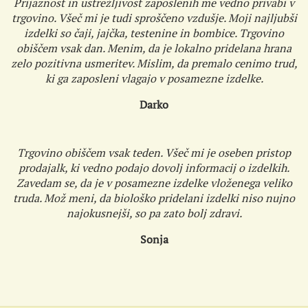
Prijaznost in ustrežljivost zaposlenih me vedno privabi v
trgovino. Všeč mi je tudi sproščeno vzdušje. Moji najljubši
izdelki so čaji, jajčka, testenine in bombice. Trgovino
obiščem vsak dan. Menim, da je lokalno pridelana hrana
zelo pozitivna usmeritev. Mislim, da premalo cenimo trud,
ki ga zaposleni vlagajo v posamezne izdelke.
Darko
Trgovino obiščem vsak teden. Všeč mi je oseben pristop
prodajalk, ki vedno podajo dovolj informacij o izdelkih.
Zavedam se, da je v posamezne izdelke vloženega veliko
truda. Mož meni, da biološko pridelani izdelki niso nujno
najokusnejši, so pa zato bolj zdravi.
Sonja