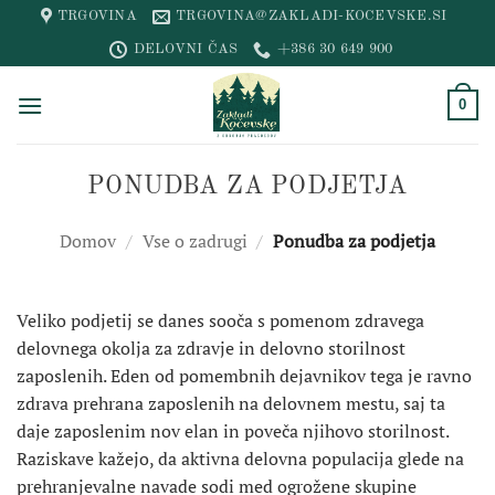
Skip
TRGOVINA
TRGOVINA@ZAKLADI-KOCEVSKE.SI
to
DELOVNI ČAS
+386 30 649 900
content
0
PONUDBA ZA PODJETJA
Domov
/
Vse o zadrugi
/
Ponudba za podjetja
Veliko podjetij se danes sooča s pomenom zdravega
delovnega okolja za zdravje in delovno storilnost
zaposlenih. Eden od pomembnih dejavnikov tega je ravno
zdrava prehrana zaposlenih na delovnem mestu, saj ta
daje zaposlenim nov elan in poveča njihovo storilnost.
Raziskave kažejo, da aktivna delovna populacija glede na
prehranjevalne navade sodi med ogrožene skupine