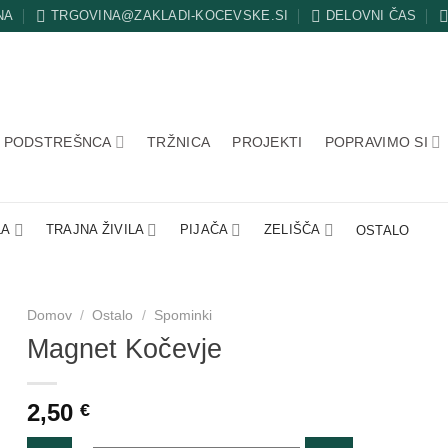
NA
TRGOVINA@ZAKLADI-KOCEVSKE.SI
DELOVNI ČAS
PODSTREŠNCA
TRŽNICA
PROJEKTI
POPRAVIMO SI
LA
TRAJNA ŽIVILA
PIJAČA
ZELIŠČA
OSTALO
Domov
/
Ostalo
/
Spominki
Magnet Kočevje
2,50
€