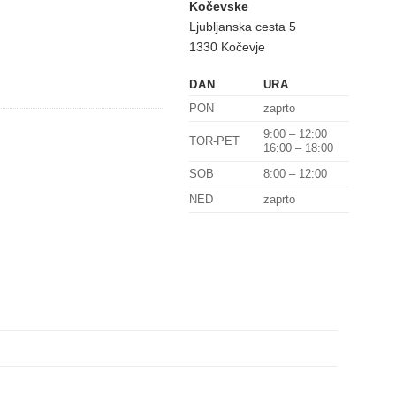
Kočevske
Ljubljanska cesta 5
1330 Kočevje
DAN
URA
PON
zaprto
9:00 – 12:00
TOR-PET
16:00 – 18:00
SOB
8:00 – 12:00
NED
zaprto