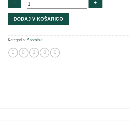
Magnet
DODAJ V KOŠARICO
Kočevje
količina
Kategorija:
Spominki