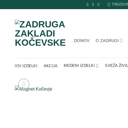
Skip
TRGOVI
to
content
DOMOV
O ZADRUGI
MEDENI IZDELKI
SVEŽA ŽIVI
VSI IZDELKI
AKCIJA