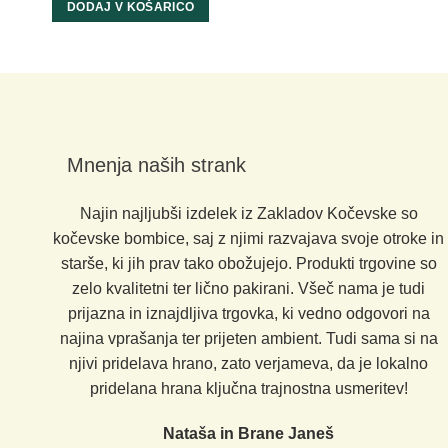
DODAJ V KOŠARICO
Mnenja naših strank
Najin najljubši izdelek iz Zakladov Kočevske so
kočevske bombice, saj z njimi razvajava svoje otroke in
starše, ki jih prav tako obožujejo. Produkti trgovine so
zelo kvalitetni ter lično pakirani. Všeč nama je tudi
prijazna in iznajdljiva trgovka, ki vedno odgovori na
najina vprašanja ter prijeten ambient. Tudi sama si na
njivi pridelava hrano, zato verjameva, da je lokalno
pridelana hrana ključna trajnostna usmeritev!
Nataša in Brane Janeš