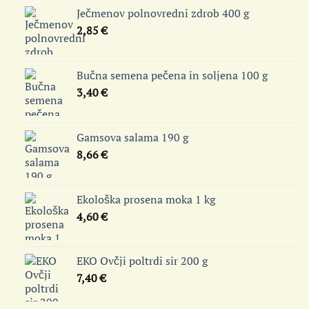
Ječmenov polnovredni zdrob 400 g
2,85
€
Bučna semena pečena in soljena 100 g
3,40
€
Gamsova salama 190 g
8,66
€
Ekološka prosena moka 1 kg
4,60
€
EKO Ovčji poltrdi sir 200 g
7,40
€