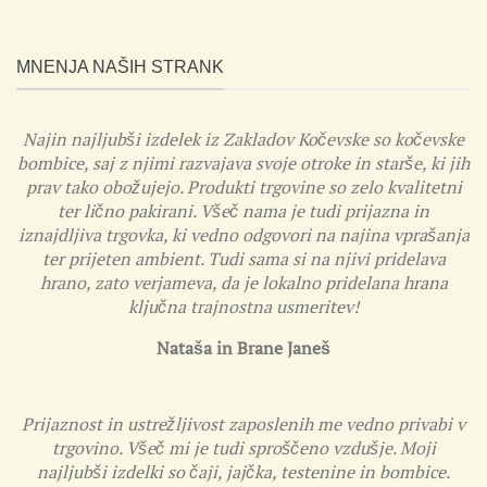
MNENJA NAŠIH STRANK
Najin najljubši izdelek iz Zakladov Kočevske so kočevske
bombice, saj z njimi razvajava svoje otroke in starše, ki jih
prav tako obožujejo. Produkti trgovine so zelo kvalitetni
ter lično pakirani. Všeč nama je tudi prijazna in
iznajdljiva trgovka, ki vedno odgovori na najina vprašanja
ter prijeten ambient. Tudi sama si na njivi pridelava
hrano, zato verjameva, da je lokalno pridelana hrana
ključna trajnostna usmeritev!
Nataša in Brane Janeš
Prijaznost in ustrežljivost zaposlenih me vedno privabi v
trgovino. Všeč mi je tudi sproščeno vzdušje. Moji
najljubši izdelki so čaji, jajčka, testenine in bombice.