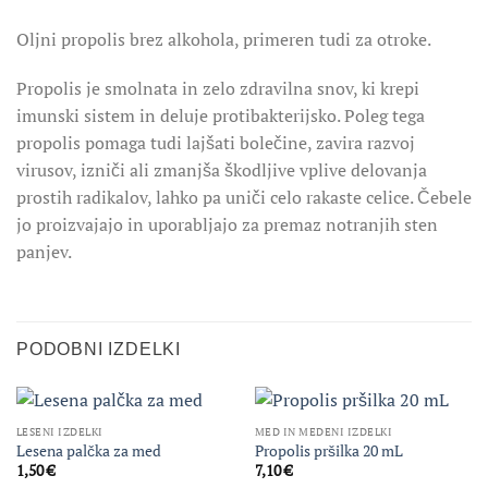
Oljni propolis brez alkohola, primeren tudi za otroke.
Propolis je smolnata in zelo zdravilna snov, ki krepi
imunski sistem in deluje protibakterijsko. Poleg tega
propolis pomaga tudi lajšati bolečine, zavira razvoj
virusov, izniči ali zmanjša škodljive vplive delovanja
prostih radikalov, lahko pa uniči celo rakaste celice. Čebele
jo proizvajajo in uporabljajo za premaz notranjih sten
panjev.
PODOBNI IZDELKI
LESENI IZDELKI
MED IN MEDENI IZDELKI
Lesena palčka za med
Propolis pršilka 20 mL
1,50
€
7,10
€