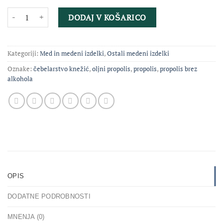
Oljni propolis 20 mL količina
DODAJ V KOŠARICO
Kategoriji:
Med in medeni izdelki
,
Ostali medeni izdelki
Oznake:
čebelarstvo knežić
,
oljni propolis
,
propolis
,
propolis brez
alkohola
OPIS
DODATNE PODROBNOSTI
MNENJA (0)