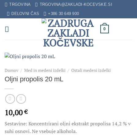
Skip
TRGOVINA
TRGOVINA@ZAKLADI-KOCEVSKE.SI
to
DELOVNI ČAS
+386 30 649 900
content
0
Domov
/
Med in medeni izdelki
/
Ostali medeni izdelki
Oljni propolis 20 mL
10,00
€
Sestavine: Koncentrirani oljni ekstrakt propolisa 14,2 % v
suhi osnovi. Ne vsebuje alkohola.