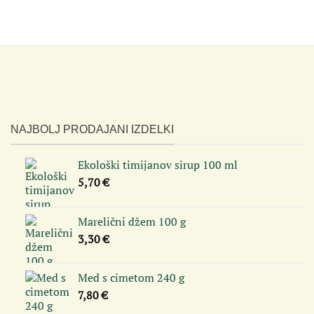
NAJBOLJ PRODAJANI IZDELKI
Ekološki timijanov sirup 100 ml
5,70
€
Marelični džem 100 g
3,30
€
Med s cimetom 240 g
7,80
€