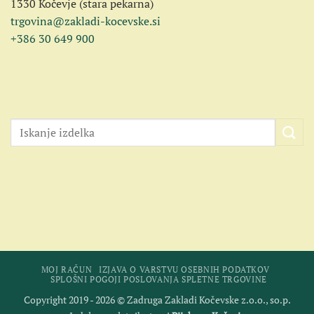
1330 Kočevje (stara pekarna)
trgovina@zakladi-kocevske.si
+386 30 649 900
MOJ RAČUN
IZJAVA O VARSTVU OSEBNIH PODATKOV
SPLOŠNI POGOJI POSLOVANJA SPLETNE TRGOVINE
Copyright 2019 - 2026 © Zadruga Zakladi Kočevske z.o.o., so.p.