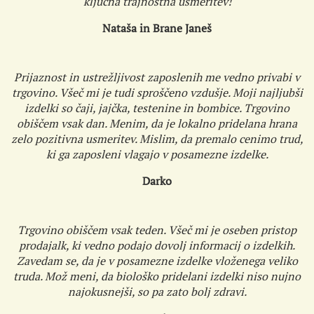
ključna trajnostna usmeritev!
Nataša in Brane Janeš
Prijaznost in ustrežljivost zaposlenih me vedno privabi v
trgovino. Všeč mi je tudi sproščeno vzdušje. Moji najljubši
izdelki so čaji, jajčka, testenine in bombice. Trgovino
obiščem vsak dan. Menim, da je lokalno pridelana hrana
zelo pozitivna usmeritev. Mislim, da premalo cenimo trud,
ki ga zaposleni vlagajo v posamezne izdelke.
Darko
Trgovino obiščem vsak teden. Všeč mi je oseben pristop
prodajalk, ki vedno podajo dovolj informacij o izdelkih.
Zavedam se, da je v posamezne izdelke vloženega veliko
truda. Mož meni, da biološko pridelani izdelki niso nujno
najokusnejši, so pa zato bolj zdravi.