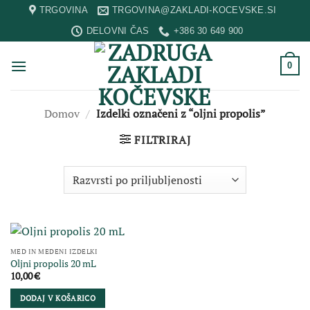
Skip
TRGOVINA
TRGOVINA@ZAKLADI-KOCEVSKE.SI
to
DELOVNI ČAS
+386 30 649 900
content
0
Domov
/
Izdelki označeni z “oljni propolis”
FILTRIRAJ
MED IN MEDENI IZDELKI
Oljni propolis 20 mL
10,00
€
DODAJ V KOŠARICO