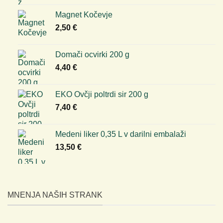
Magnet Kočevje
2,50
€
Domači ocvirki 200 g
4,40
€
EKO Ovčji poltrdi sir 200 g
7,40
€
Medeni liker 0,35 L v darilni embalaži
13,50
€
MNENJA NAŠIH STRANK