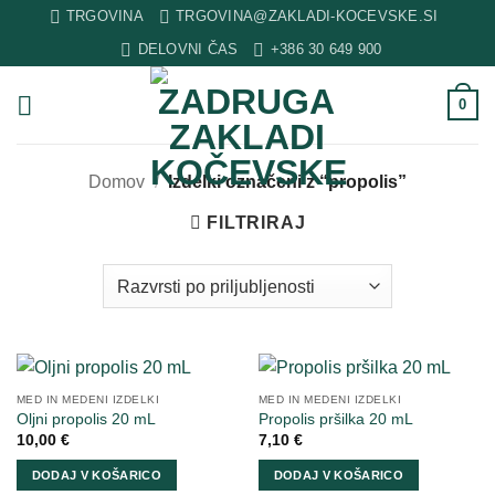
Skip
TRGOVINA
TRGOVINA@ZAKLADI-KOCEVSKE.SI
to
DELOVNI ČAS
+386 30 649 900
content
0
Domov
/
Izdelki označeni z “propolis”
FILTRIRAJ
MED IN MEDENI IZDELKI
MED IN MEDENI IZDELKI
Oljni propolis 20 mL
Propolis pršilka 20 mL
10,00
€
7,10
€
DODAJ V KOŠARICO
DODAJ V KOŠARICO