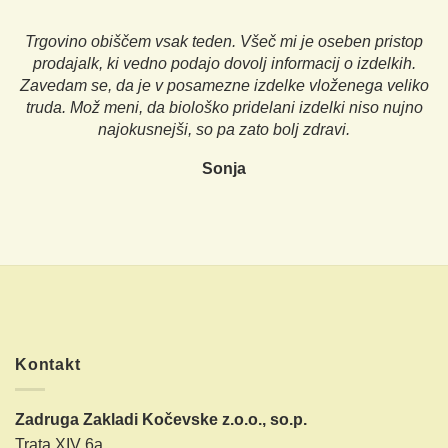
Trgovino obiščem vsak teden. Všeč mi je oseben pristop
prodajalk, ki vedno podajo dovolj informacij o izdelkih.
Zavedam se, da je v posamezne izdelke vloženega veliko
truda. Mož meni, da biološko pridelani izdelki niso nujno
najokusnejši, so pa zato bolj zdravi.
Sonja
Kontakt
Zadruga Zakladi Kočevske z.o.o., so.p.
Trata XIV 6a