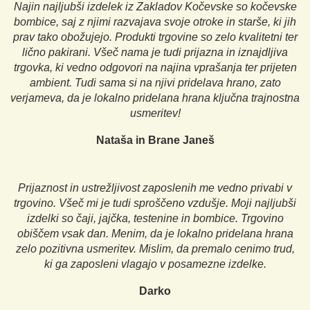
Najin najljubši izdelek iz Zakladov Kočevske so kočevske
bombice, saj z njimi razvajava svoje otroke in starše, ki jih
prav tako obožujejo. Produkti trgovine so zelo kvalitetni ter
lično pakirani. Všeč nama je tudi prijazna in iznajdljiva
trgovka, ki vedno odgovori na najina vprašanja ter prijeten
ambient. Tudi sama si na njivi pridelava hrano, zato
verjameva, da je lokalno pridelana hrana ključna trajnostna
usmeritev!
Nataša in Brane Janeš
Prijaznost in ustrežljivost zaposlenih me vedno privabi v
trgovino. Všeč mi je tudi sproščeno vzdušje. Moji najljubši
izdelki so čaji, jajčka, testenine in bombice. Trgovino
obiščem vsak dan. Menim, da je lokalno pridelana hrana
zelo pozitivna usmeritev. Mislim, da premalo cenimo trud,
ki ga zaposleni vlagajo v posamezne izdelke.
Darko