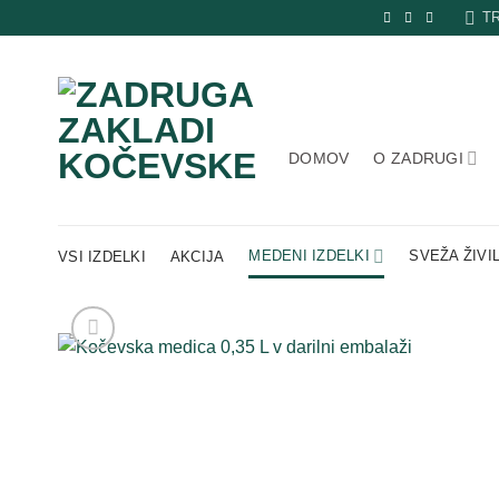
Skip
T
to
content
DOMOV
O ZADRUGI
MEDENI IZDELKI
SVEŽA ŽIVI
VSI IZDELKI
AKCIJA