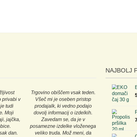
NAJBOLJ 
žljivost
Trgovino obiščem vsak teden.
 privabi v
Všeč mi je oseben pristop
je tudi
prodajalk, ki vedno podajo
P
e. Moji
dovolj informacij o izdelkih.
ji, jajčka,
Zavedam se, da je v
bice.
posamezne izdelke vloženega
sak dan.
veliko truda. Mož meni, da