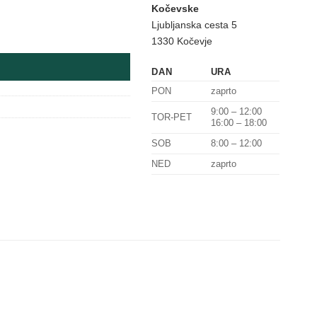
Kočevske
Ljubljanska cesta 5
1330 Kočevje
DAN
URA
PON
zaprto
9:00 – 12:00
TOR-PET
16:00 – 18:00
SOB
8:00 – 12:00
NED
zaprto