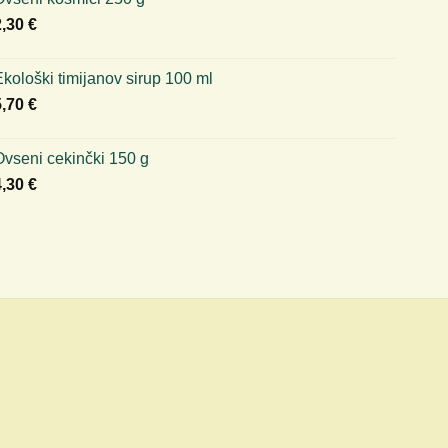
2,30
€
kološki timijanov sirup 100 ml
5,70
€
Ovseni cekinčki 150 g
4,30
€