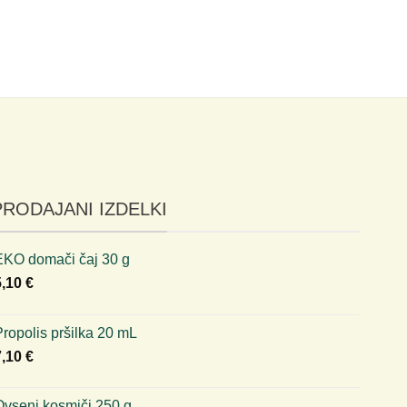
15,7
DO
PRODAJANI IZDELKI
EKO domači čaj 30 g
5,10
€
ropolis pršilka 20 mL
7,10
€
Ovseni kosmiči 250 g