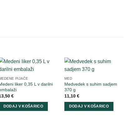
MEDENE PIJAČE
MED
Medeni liker 0,35 L v darilni
Medvedek s suhim sadjem
embalaži
370 g
13,50
€
11,10
€
DODAJ V KOŠARICO
DODAJ V KOŠARICO
MED
Cvet