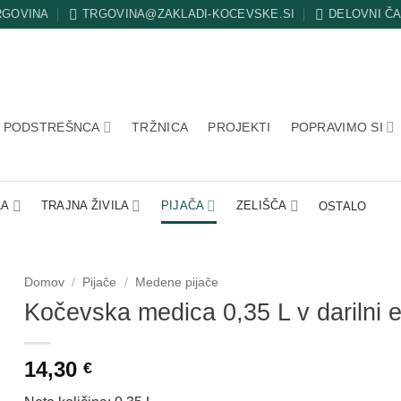
RGOVINA
TRGOVINA@ZAKLADI-KOCEVSKE.SI
DELOVNI Č
PODSTREŠNCA
TRŽNICA
PROJEKTI
POPRAVIMO SI
LA
TRAJNA ŽIVILA
PIJAČA
ZELIŠČA
OSTALO
Domov
/
Pijače
/
Medene pijače
Kočevska medica 0,35 L v darilni 
14,30
€