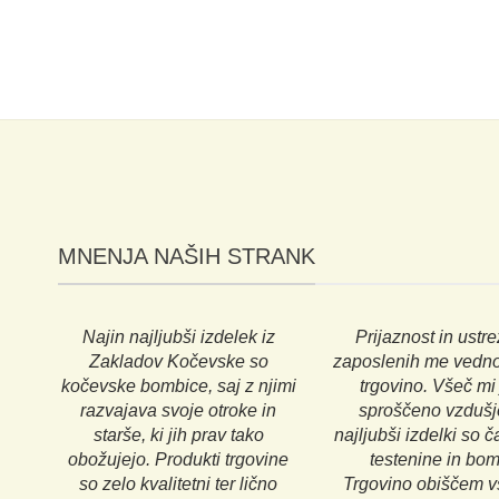
MNENJA NAŠIH STRANK
Najin najljubši izdelek iz
Prijaznost in ustre
Zakladov Kočevske so
zaposlenih me vedno
kočevske bombice, saj z njimi
trgovino. Všeč mi 
razvajava svoje otroke in
sproščeno vzdušj
starše, ki jih prav tako
najljubši izdelki so ča
obožujejo. Produkti trgovine
testenine in bom
so zelo kvalitetni ter lično
Trgovino obiščem v