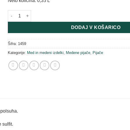
Neto količina: 0,35 L
Kočevska medica 0,35 L v darilni embalaži količina
DODAJ V KOŠARICO
Šifra:
1459
Kategorije:
Med in medeni izdelki
,
Medene pijače
,
Pijače
polsuha.
sulfit.