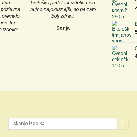
kalno
biološko pridelani izdelki niso
 pozitivna
nujno najokusnejši, so pa zato
a premalo
bolj zdravi.
zaposleni
E
Sonja
 izdelke.