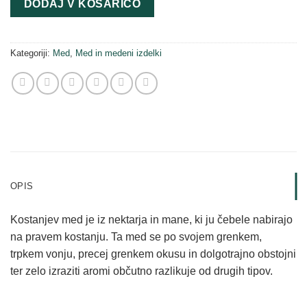
DODAJ V KOŠARICO
med
450
g
Kategoriji:
Med
,
Med in medeni izdelki
količina
OPIS
Kostanjev med je iz nektarja in mane, ki ju čebele nabirajo
na pravem kostanju. Ta med se po svojem grenkem,
trpkem vonju, precej grenkem okusu in dolgotrajno obstojni
ter zelo izraziti aromi občutno razlikuje od drugih tipov.