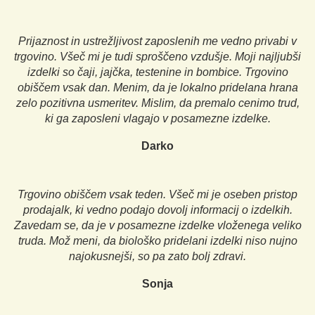
Prijaznost in ustrežljivost zaposlenih me vedno privabi v
trgovino. Všeč mi je tudi sproščeno vzdušje. Moji najljubši
izdelki so čaji, jajčka, testenine in bombice. Trgovino
obiščem vsak dan. Menim, da je lokalno pridelana hrana
zelo pozitivna usmeritev. Mislim, da premalo cenimo trud,
ki ga zaposleni vlagajo v posamezne izdelke.
Darko
Trgovino obiščem vsak teden. Všeč mi je oseben pristop
prodajalk, ki vedno podajo dovolj informacij o izdelkih.
Zavedam se, da je v posamezne izdelke vloženega veliko
truda. Mož meni, da biološko pridelani izdelki niso nujno
najokusnejši, so pa zato bolj zdravi.
Sonja