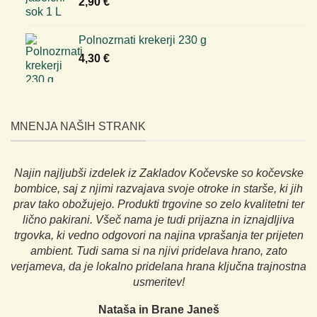
2,90
€
Polnozrnati krekerji 230 g
4,30
€
MNENJA NAŠIH STRANK
Najin najljubši izdelek iz Zakladov Kočevske so kočevske
bombice, saj z njimi razvajava svoje otroke in starše, ki jih
prav tako obožujejo. Produkti trgovine so zelo kvalitetni ter
lično pakirani. Všeč nama je tudi prijazna in iznajdljiva
trgovka, ki vedno odgovori na najina vprašanja ter prijeten
ambient. Tudi sama si na njivi pridelava hrano, zato
verjameva, da je lokalno pridelana hrana ključna trajnostna
usmeritev!
Nataša in Brane Janeš