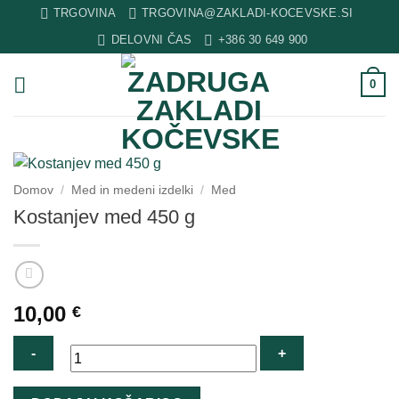
Skip
TRGOVINA
TRGOVINA@ZAKLADI-KOCEVSKE.SI
to
DELOVNI ČAS
+386 30 649 900
content
0
Domov
/
Med in medeni izdelki
/
Med
Kostanjev med 450 g
10,00
€
Kostanjev