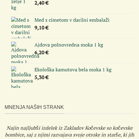
2,40
€
Med s cimetom v darilni embalaži
9,10
€
Ajdova polnovredna moka 1 kg
6,20
€
Ekološka kamutova bela moka 1 kg
5,30
€
MNENJA NAŠIH STRANK
Najin najljubši izdelek iz Zakladov Kočevske so kočevske
bombice, saj z njimi razvajava svoje otroke in starše, ki jih