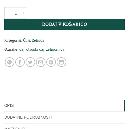
Ekološki zeliščni čaj za otroke 40 g količina
DODAJ V KOŠARICO
Kategoriji:
Čaji
,
Zelišča
Oznake:
čaj
,
otroški čaj
,
zeliščni čaj
OPIS
DODATNE PODROBNOSTI