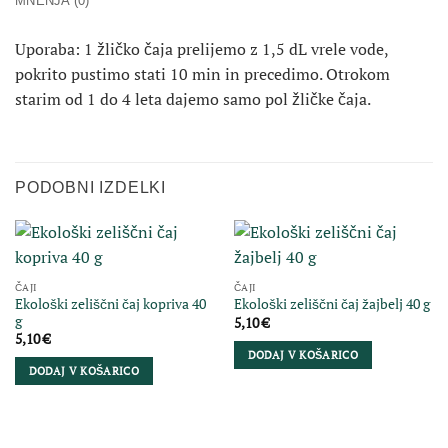
MNENJA (0)
Uporaba: 1 žličko čaja prelijemo z 1,5 dL vrele vode,
pokrito pustimo stati 10 min in precedimo. Otrokom
starim od 1 do 4 leta dajemo samo pol žličke čaja.
PODOBNI IZDELKI
ČAJI
ČAJI
Ekološki zeliščni čaj kopriva 40
Ekološki zeliščni čaj žajbelj 40 g
g
5,10
€
5,10
€
DODAJ V KOŠARICO
DODAJ V KOŠARICO