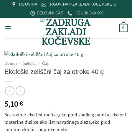
Skip
TRGOVINA
TRGOVINA@ZAKLADI-KOCEVSKE.SI
to
DELOVNI ČAS
+386 30 649 900
content
0
Domov
/
Zelišča
/
Čaji
Ekološki zeliščni čaj za otroke 40 g
5,10
€
Sestavine: eko l
ist melise,eko plod sladkeg janeža, eko zel
materine dušice,eko list navadnega sleza,eko plod
kumine,eko list poprove mete.