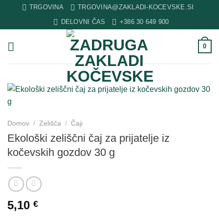
Skip
TRGOVINA
TRGOVINA@ZAKLADI-KOCEVSKE.SI
to
DELOVNI ČAS
+386 30 649 900
content
0
Domov
/
Zelišča
/
Čaji
Ekološki zeliščni čaj za prijatelje iz
kočevskih gozdov 30 g
5,10
€