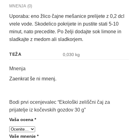
MNENJA (0)
Uporaba: eno žlico čajne mešanice prelijete z 0,2 dcl
vrele vode. Skodelico pokrijete in pustite stati 5-10
minut, nato precedite. Po želji dodajte sok limone in
sladkajte z medom ali sladkorjem.
TEŽA
0,030 kg
Mnenja
Zaenkrat še ni mnenj.
Bodi prvi ocenjevalec “Ekološki zeliščni čaj za
prijatelje iz kočevskih gozdov 30 g”
Vaša ocena
*
Vaše mnenje
*