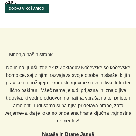
5,10
€
DODAJ V KOŠARICO
Mnenja naših strank
Najin najljubši izdelek iz Zakladov Kočevske so kočevske
bombice, saj z njimi razvajava svoje otroke in starše, ki jih
prav tako obožujejo. Produkti trgovine so zelo kvalitetni ter
lično pakirani. Všeč nama je tudi prijazna in iznajdljiva
trgovka, ki vedno odgovori na najina vprašanja ter prijeten
ambient. Tudi sama si na njivi pridelava hrano, zato
verjameva, da je lokalno pridelana hrana ključna trajnostna
usmeritev!
Nataša in Brane Janeš