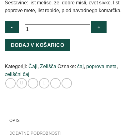
Sestavine: list melise
,
zel dobre misli
,
cvet sivke
,
list
poprove mete
,
list robide
,
plod navadnega komarčka
.
Ekološki
DODAJ V KOŠARICO
zeliščni
čaj
za
Kategoriji:
Čaji
,
Zelišča
Oznake:
čaj
,
poprova meta
,
prijatelje
zeliščni čaj
iz
kočevskih
gozdov
30
g
količina
OPIS
DODATNE PODROBNOSTI