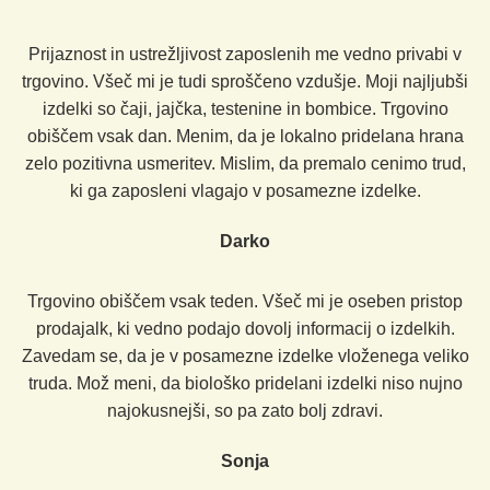
Prijaznost in ustrežljivost zaposlenih me vedno privabi v
trgovino. Všeč mi je tudi sproščeno vzdušje. Moji najljubši
izdelki so čaji, jajčka, testenine in bombice. Trgovino
obiščem vsak dan. Menim, da je lokalno pridelana hrana
zelo pozitivna usmeritev. Mislim, da premalo cenimo trud,
ki ga zaposleni vlagajo v posamezne izdelke.
Darko
Trgovino obiščem vsak teden. Všeč mi je oseben pristop
prodajalk, ki vedno podajo dovolj informacij o izdelkih.
Zavedam se, da je v posamezne izdelke vloženega veliko
truda. Mož meni, da biološko pridelani izdelki niso nujno
najokusnejši, so pa zato bolj zdravi.
Sonja