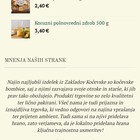
2,40
€
Koruzni polnovredni zdrob 500 g
3,40
€
MNENJA NAŠIH STRANK
Najin najljubši izdelek iz Zakladov Kočevske so kočevske
bombice, saj z njimi razvajava svoje otroke in starše, ki jih
prav tako obožujejo. Produkti trgovine so zelo kvalitetni
ter lično pakirani. Všeč nama je tudi prijazna in
iznajdljiva trgovka, ki vedno odgovori na najina vprašanja
ter prijeten ambient. Tudi sama si na njivi pridelava
hrano, zato verjameva, da je lokalno pridelana hrana
ključna trajnostna usmeritev!