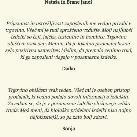
Nataša in Brane Janeš
Prijaznost in ustrežljivost zaposlenih me vedno privabi v
trgovino. Všeč mi je tudi sproščeno vzdušje. Moji najljubši
izdelki so čaji, jajčka, testenine in bombice. Trgovino
obiščem vsak dan. Menim, da je lokalno pridelana hrana
zelo pozitivna usmeritev. Mislim, da premalo cenimo trud,
ki ga zaposleni vlagajo v posamezne izdelke.
Darko
Trgovino obiščem vsak teden. Všeč mi je oseben pristop
prodajalk, ki vedno podajo dovolj informacij o izdelkih.
Zavedam se, da je v posamezne izdelke vloženega veliko
truda. Mož meni, da biološko pridelani izdelki niso nujno
najokusnejši, so pa zato bolj zdravi.
Sonja