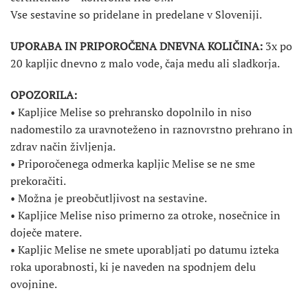
Vse sestavine so pridelane in predelane v Sloveniji.
UPORABA IN PRIPOROČENA DNEVNA KOLIČINA:
3x po
20 kapljic dnevno z malo vode, čaja medu ali sladkorja.
OPOZORILA:
• Kapljice Melise so prehransko dopolnilo in niso
nadomestilo za uravnoteženo in raznovrstno prehrano in
zdrav način življenja.
• Priporočenega odmerka kapljic Melise se ne sme
prekoračiti.
• Možna je preobčutljivost na sestavine.
• Kapljice Melise niso primerno za otroke, nosečnice in
doječe matere.
• Kapljic Melise ne smete uporabljati po datumu izteka
roka uporabnosti, ki je naveden na spodnjem delu
ovojnine.