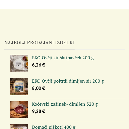
NAJBOLJ PRODAJANI IZDELKI
EKO Ovčji sir škripavček 200 g
6,26
€
EKO Ovčji poltrdi dimljen sir 200 g
8,00
€
Kočevski zašinek- dimljen 320 g
9,28
€
Domači piškoti 400 g