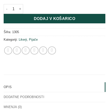
Malinina penina 0,75 L količina
DODAJ V KOŠARICO
Šifra:
1305
Kategoriji:
Likerji
,
Pijače
OPIS
DODATNE PODROBNOSTI
MNENJA (0)