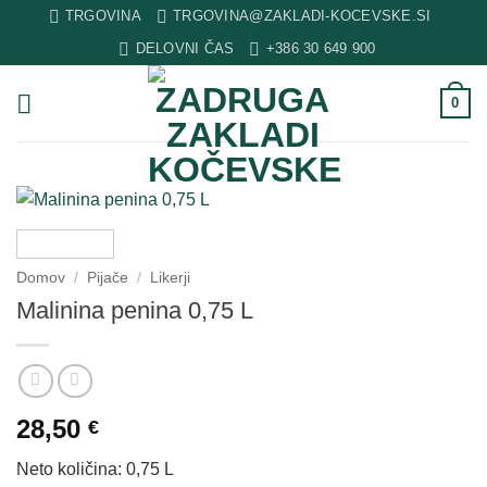
Skip
TRGOVINA
TRGOVINA@ZAKLADI-KOCEVSKE.SI
to
DELOVNI ČAS
+386 30 649 900
content
0
Domov
/
Pijače
/
Likerji
Malinina penina 0,75 L
28,50
€
Neto količina: 0,75 L