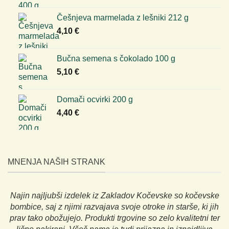
Češnjeva marmelada z lešniki 212 g
4,10
€
Bučna semena s čokolado 100 g
5,10
€
Domači ocvirki 200 g
4,40
€
MNENJA NAŠIH STRANK
Najin najljubši izdelek iz Zakladov Kočevske so kočevske
bombice, saj z njimi razvajava svoje otroke in starše, ki jih
prav tako obožujejo. Produkti trgovine so zelo kvalitetni ter