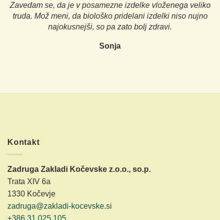
Zavedam se, da je v posamezne izdelke vloženega veliko
truda. Mož meni, da biološko pridelani izdelki niso nujno
najokusnejši, so pa zato bolj zdravi.
Sonja
Kontakt
Zadruga Zakladi Kočevske z.o.o., so.p.
Trata XIV 6a
1330 Kočevje
zadruga@zakladi-kocevske.si
+386 31 025 105