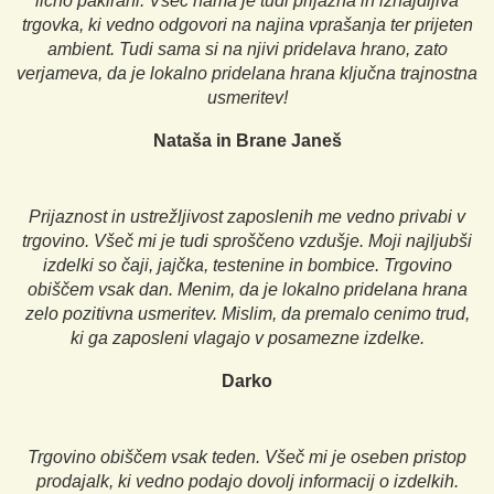
lično pakirani. Všeč nama je tudi prijazna in iznajdljiva
trgovka, ki vedno odgovori na najina vprašanja ter prijeten
ambient. Tudi sama si na njivi pridelava hrano, zato
verjameva, da je lokalno pridelana hrana ključna trajnostna
usmeritev!
Nataša in Brane Janeš
Prijaznost in ustrežljivost zaposlenih me vedno privabi v
trgovino. Všeč mi je tudi sproščeno vzdušje. Moji najljubši
izdelki so čaji, jajčka, testenine in bombice. Trgovino
obiščem vsak dan. Menim, da je lokalno pridelana hrana
zelo pozitivna usmeritev. Mislim, da premalo cenimo trud,
ki ga zaposleni vlagajo v posamezne izdelke.
Darko
Trgovino obiščem vsak teden. Všeč mi je oseben pristop
prodajalk, ki vedno podajo dovolj informacij o izdelkih.