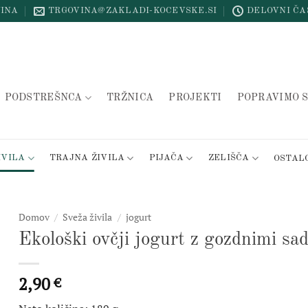
INA
TRGOVINA@ZAKLADI-KOCEVSKE.SI
DELOVNI ČA
PODSTREŠNCA
TRŽNICA
PROJEKTI
POPRAVIMO S
IVILA
TRAJNA ŽIVILA
PIJAČA
ZELIŠČA
OSTAL
Domov
/
Sveža živila
/
jogurt
Ekološki ovčji jogurt z gozdnimi sa
2,90
€