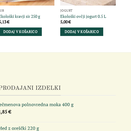
SIR
JOGURT
SIR
EKO O
Ekološki kravji sir 250 g
Ekološki ovčji jogurt 0.5 L
200 g
5,13
€
5,00
€
10,8
DODAJ V KOŠARICO
DODAJ V KOŠARICO
DO
PRODAJANI IZDELKI
Ječmenova polnovredna moka 400 g
2,85
€
ed z oreščki 220 g