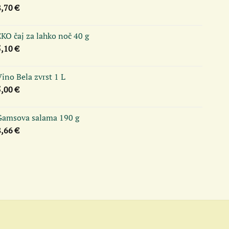
8,70
€
KO čaj za lahko noč 40 g
5,10
€
ino Bela zvrst 1 L
5,00
€
Gamsova salama 190 g
8,66
€