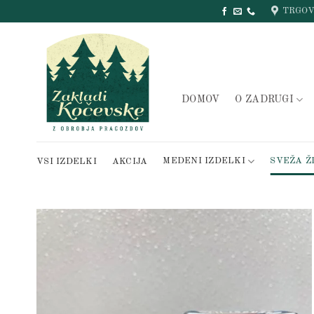
Skip
TRGOV
to
content
DOMOV
O ZADRUGI
MEDENI IZDELKI
SVEŽA Ž
VSI IZDELKI
AKCIJA