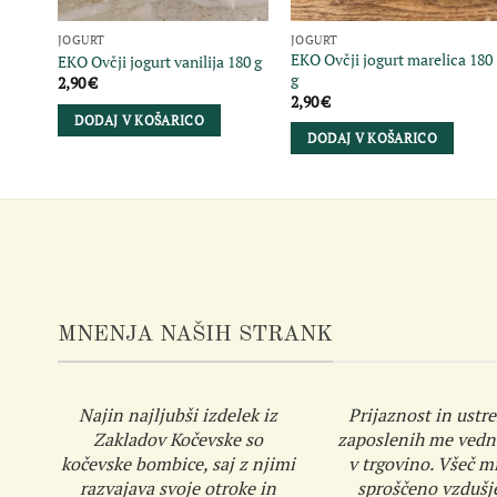
JOGURT
JOGURT
EKO Ovčji jogurt marelica 180
EKO Ovčji jogurt vanilija 180 g
g
2,90
€
2,90
€
DODAJ V KOŠARICO
DODAJ V KOŠARICO
MNENJA NAŠIH STRANK
Najin najljubši izdelek iz
Prijaznost in ustre
Zakladov Kočevske so
zaposlenih me vedn
kočevske bombice, saj z njimi
v trgovino. Všeč mi
razvajava svoje otroke in
sproščeno vzdušj