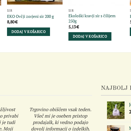
SIR
SIR
Ekološki kravji sir s čilijem
EKO Ovčji zorjeni sir 200 g
250g
8,80
€
5,13
€
DODAJ V KOŠARICO
DODAJ V KOŠARICO
NAJBOLJ 
žljivost
Trgovino obiščem vsak teden.
o privabi
Všeč mi je oseben pristop
 je tudi
prodajalk, ki vedno podajo
M
e. Moji
dovolj informacij o izdelkih.