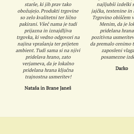
starše, ki jih prav tako
najljubši izdelki s
obožujejo. Produkti trgovine
jajčka, testenine in
so zelo kvalitetni ter lično
Trgovino obiščem v
pakirani. Všeč nama je tudi
Menim, da je lo
prijazna in iznajdljiva
pridelana hrana
trgovka, ki vedno odgovori na
pozitivna usmeritev
najina vprašanja ter prijeten
da premalo cenimo tr
ambient. Tudi sama si na njivi
zaposleni vlaga
pridelava hrano, zato
posamezne izde
verjameva, da je lokalno
Darko
pridelana hrana ključna
trajnostna usmeritev!
Nataša in Brane Janeš