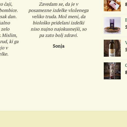
o čaji,
Zavedam se, da je v
 bombice.
posamezne izdelke vloženega
sak dan.
veliko truda. Mož meni, da
E
kalno
biološko pridelani izdelki
 zelo
niso nujno najokusnejši, so
. Mislim,
pa zato bolj zdravi.
ud, ki ga
V
Sonja
jo v
lke.