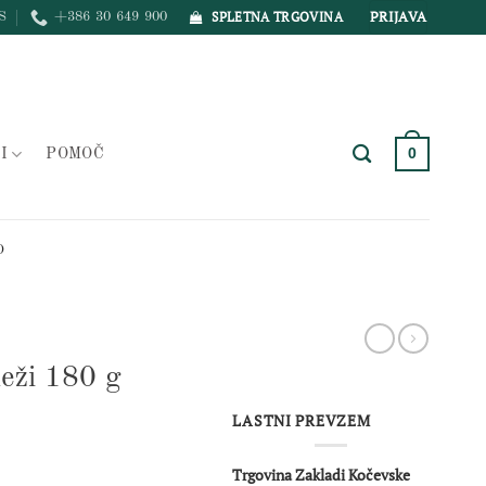
PRIJAVA
SPLETNA TRGOVINA
S
+386 30 649 900
0
I
POMOČ
O
deži 180 g
LASTNI PREVZEM
Trgovina Zakladi Kočevske