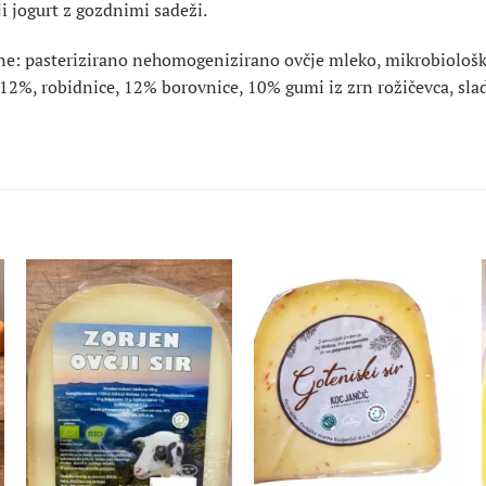
ji jogurt z gozdnimi sadeži.
ne: pasterizirano nehomogenizirano ovčje mleko, mikrobiološk
12%, robidnice, 12% borovnice, 10% gumi iz zrn rožičevca, slad