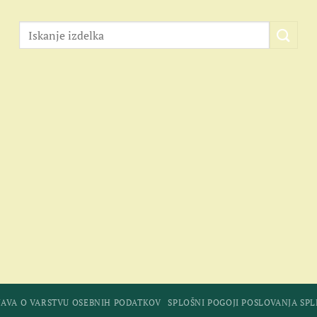
JAVA O VARSTVU OSEBNIH PODATKOV
SPLOŠNI POGOJI POSLOVANJA SP