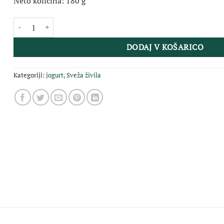
Neto količina: 180 g
Ekološki ovčji jogurt z gozdnimi sadeži 180 g količina
DODAJ V KOŠARICO
Kategoriji:
jogurt
,
Sveža živila