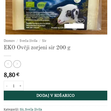
Domov
/
Sveža živila
/
Sir
EKO Ovčji zorjeni sir 200 g
8,80
€
EKO Ovčji zorjeni sir 200 g količina
DODAJ V KOŠARICO
Kategoriji:
Sir
,
Sveža živila