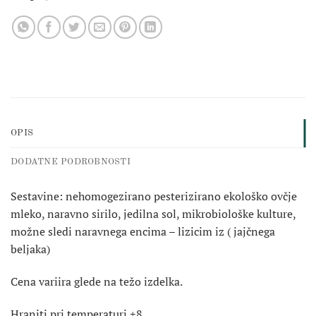
OPIS
DODATNE PODROBNOSTI
Sestavine: nehomogezirano pesterizirano ekološko ovčje
mleko, naravno sirilo, jedilna sol, mikrobiološke kulture,
možne sledi naravnega encima – lizicim iz ( jajčnega
beljaka)
Cena variira glede na težo izdelka.
Hraniti pri temperaturi +8