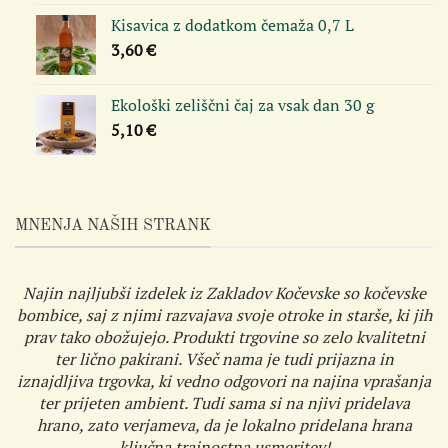
Kisavica z dodatkom čemaža 0,7 L
3,60
€
Ekološki zeliščni čaj za vsak dan 30 g
5,10
€
MNENJA NAŠIH STRANK
Najin najljubši izdelek iz Zakladov Kočevske so kočevske
bombice, saj z njimi razvajava svoje otroke in starše, ki jih
prav tako obožujejo. Produkti trgovine so zelo kvalitetni
ter lično pakirani. Všeč nama je tudi prijazna in
iznajdljiva trgovka, ki vedno odgovori na najina vprašanja
ter prijeten ambient. Tudi sama si na njivi pridelava
hrano, zato verjameva, da je lokalno pridelana hrana
ključna trajnostna usmeritev!