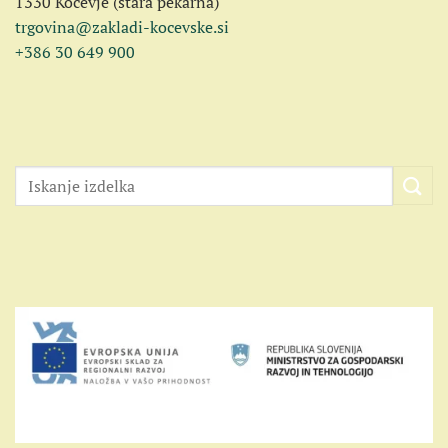
1330 Kočevje (stara pekarna)
trgovina@zakladi-kocevske.si
+386 30 649 900