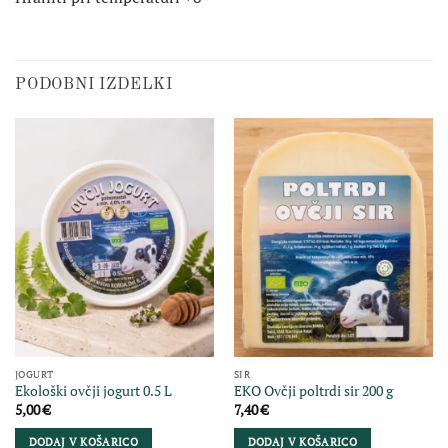
PODOBNI IZDELKI
JOGURT
SIR
Ekološki ovčji jogurt 0.5 L
EKO Ovčji poltrdi sir 200 g
5,00
€
7,40
€
DODAJ V KOŠARICO
DODAJ V KOŠARICO