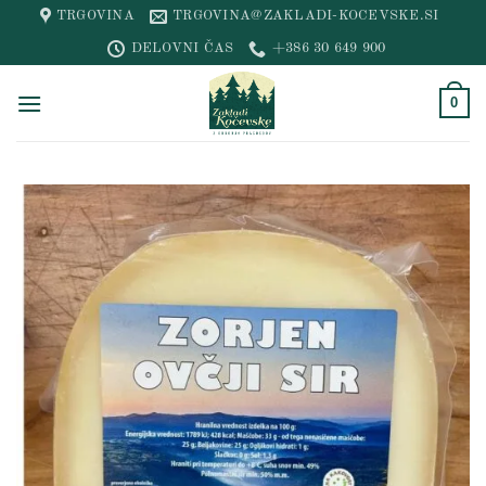
Skip
TRGOVINA
TRGOVINA@ZAKLADI-KOCEVSKE.SI
to
DELOVNI ČAS
+386 30 649 900
content
0