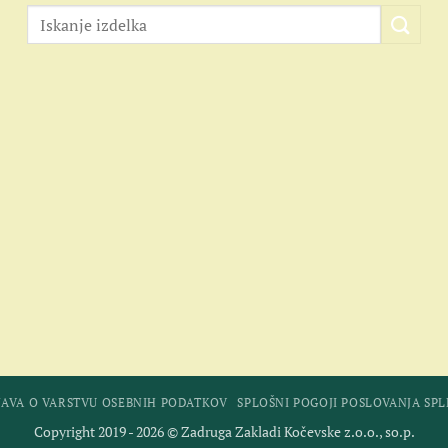
JAVA O VARSTVU OSEBNIH PODATKOV
SPLOŠNI POGOJI POSLOVANJA SP
Copyright 2019 - 2026 © Zadruga Zakladi Kočevske z.o.o., so.p.