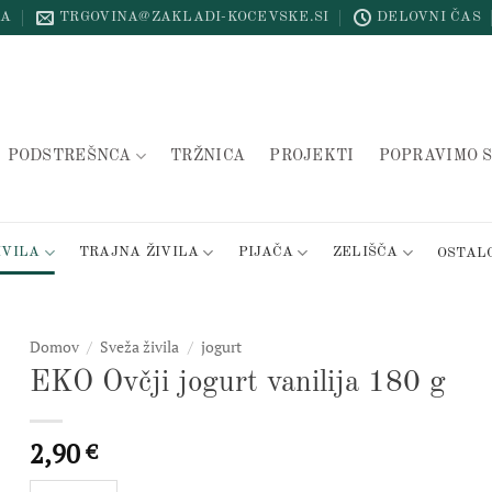
NA
TRGOVINA@ZAKLADI-KOCEVSKE.SI
DELOVNI ČAS
PODSTREŠNCA
TRŽNICA
PROJEKTI
POPRAVIMO S
IVILA
TRAJNA ŽIVILA
PIJAČA
ZELIŠČA
OSTAL
Domov
/
Sveža živila
/
jogurt
EKO Ovčji jogurt vanilija 180 g
2,90
€
EKO Ovčji jogurt vanilija 180 g količina