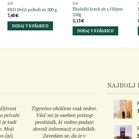
SIR
SIR
Ekološki kravji sir s čilijem
EKO Ovčji poltrdi sir 200 g
250g
7,40
€
5,13
€
DODAJ V KOŠARICO
DODAJ V KOŠARICO
NAJBOLJ 
K
žljivost
Trgovino obiščem vsak teden.
o privabi
Všeč mi je oseben pristop
 je tudi
prodajalk, ki vedno podajo
E
e. Moji
dovolj informacij o izdelkih.
o čaji,
Zavedam se, da je v