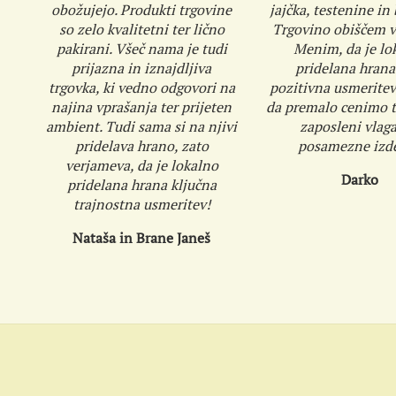
obožujejo. Produkti trgovine
jajčka, testenine in
so zelo kvalitetni ter lično
Trgovino obiščem v
pakirani. Všeč nama je tudi
Menim, da je lo
prijazna in iznajdljiva
pridelana hrana
trgovka, ki vedno odgovori na
pozitivna usmeritev
najina vprašanja ter prijeten
da premalo cenimo tr
ambient. Tudi sama si na njivi
zaposleni vlaga
pridelava hrano, zato
posamezne izde
verjameva, da je lokalno
Darko
pridelana hrana ključna
trajnostna usmeritev!
Nataša in Brane Janeš