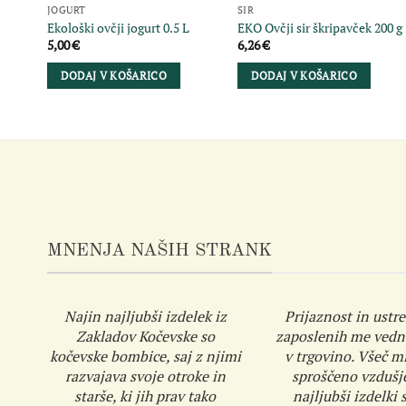
JOGURT
SIR
Ekološki ovčji jogurt 0.5 L
EKO Ovčji sir škripavček 200 g
5,00
€
6,26
€
DODAJ V KOŠARICO
DODAJ V KOŠARICO
MNENJA NAŠIH STRANK
Najin najljubši izdelek iz
Prijaznost in ustre
Zakladov Kočevske so
zaposlenih me vedn
kočevske bombice, saj z njimi
v trgovino. Všeč mi
razvajava svoje otroke in
sproščeno vzdušj
starše, ki jih prav tako
najljubši izdelki s