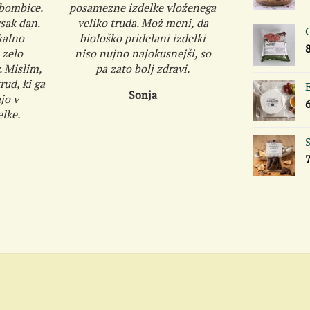
 bombice.
posamezne izdelke vloženega
sak dan.
veliko truda. Mož meni, da
O
kalno
biološko pridelani izdelki
 zelo
niso nujno najokusnejši, so
. Mislim,
pa zato bolj zdravi.
ud, ki ga
E
Sonja
jo v
lke.
S