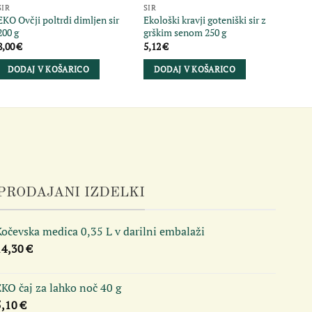
SIR
SIR
SIR
EKO Ovčji poltrdi dimljen sir
Ekološki kravji goteniški sir z
Ekolo
200 g
grškim senom 250 g
5,13
8,00
€
5,12
€
DO
DODAJ V KOŠARICO
DODAJ V KOŠARICO
PRODAJANI IZDELKI
očevska medica 0,35 L v darilni embalaži
14,30
€
KO čaj za lahko noč 40 g
5,10
€