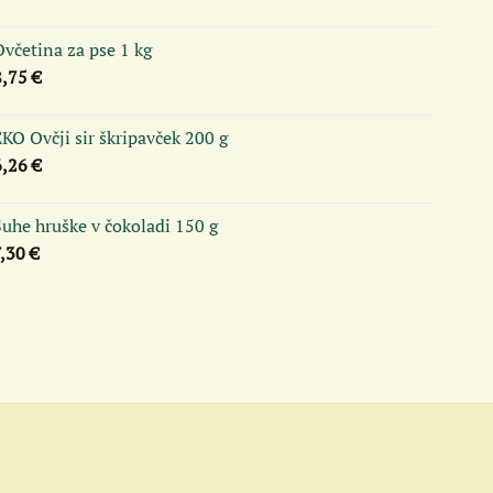
včetina za pse 1 kg
8,75
€
KO Ovčji sir škripavček 200 g
6,26
€
uhe hruške v čokoladi 150 g
7,30
€