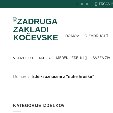
Skip
TRGOVI
to
content
DOMOV
O ZADRUGI
MEDENI IZDELKI
SVEŽA ŽIVI
VSI IZDELKI
AKCIJA
Domov
/
Izdelki označeni z “suhe hruške”
KATEGORIJE IZDELKOV