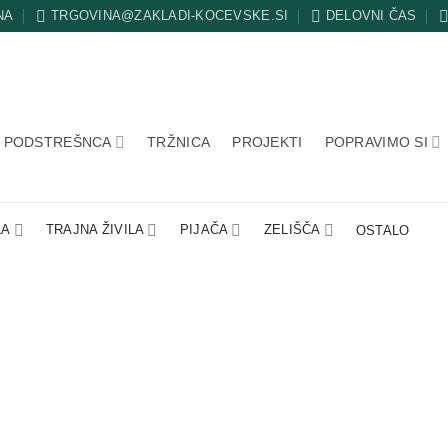
NA
TRGOVINA@ZAKLADI-KOCEVSKE.SI
DELOVNI ČAS
PODSTREŠNCA
TRŽNICA
PROJEKTI
POPRAVIMO SI
LA
TRAJNA ŽIVILA
PIJAČA
ZELIŠČA
OSTALO