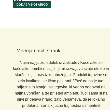
DODAJ V KOŠARICO
Mnenja naših strank
Najin najljubši izdelek iz Zakladov Kočevske so
kočevske bombice, saj z njimi razvajava svoje otroke in
starše, ki jih prav tako obožujejo. Produkti trgovine so
zelo kvalitetni ter lično pakirani. Všeč nama je tudi
prijazna in iznajdljiva trgovka, ki vedno odgovori na
najina vprašanja ter prijeten ambient. Tudi sama si na
njivi pridelava hrano, zato verjameva, da je lokalno
pridelana hrana ključna trajnostna usmeritev!