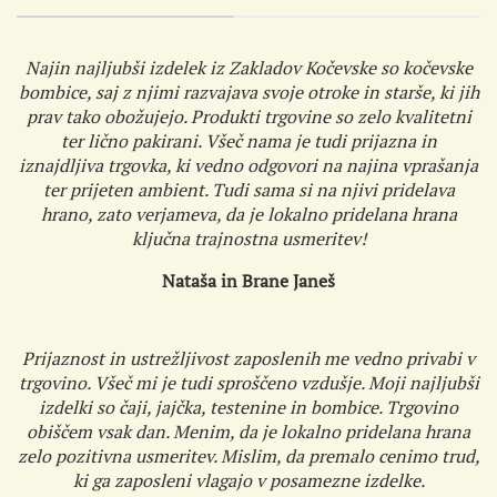
Najin najljubši izdelek iz Zakladov Kočevske so kočevske
bombice, saj z njimi razvajava svoje otroke in starše, ki jih
prav tako obožujejo. Produkti trgovine so zelo kvalitetni
ter lično pakirani. Všeč nama je tudi prijazna in
iznajdljiva trgovka, ki vedno odgovori na najina vprašanja
ter prijeten ambient. Tudi sama si na njivi pridelava
hrano, zato verjameva, da je lokalno pridelana hrana
ključna trajnostna usmeritev!
Nataša in Brane Janeš
Prijaznost in ustrežljivost zaposlenih me vedno privabi v
trgovino. Všeč mi je tudi sproščeno vzdušje. Moji najljubši
izdelki so čaji, jajčka, testenine in bombice. Trgovino
obiščem vsak dan. Menim, da je lokalno pridelana hrana
zelo pozitivna usmeritev. Mislim, da premalo cenimo trud,
ki ga zaposleni vlagajo v posamezne izdelke.