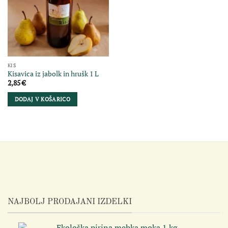
KIS
Kisavica iz jabolk in hrušk 1 L
2,85
€
DODAJ V KOŠARICO
NAJBOLJ PRODAJANI IZDELKI
Ekološka pirina mehka moka 1 kg