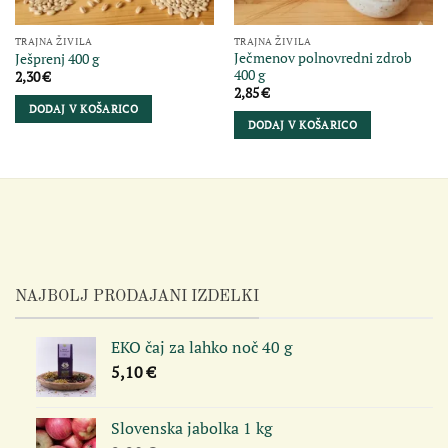
TRAJNA ŽIVILA
TRAJNA ŽIVILA
Ječmenov polnovredni zdrob
Ješprenj 400 g
400 g
2,30
€
2,85
€
DODAJ V KOŠARICO
DODAJ V KOŠARICO
NAJBOLJ PRODAJANI IZDELKI
EKO čaj za lahko noč 40 g
5,10
€
Slovenska jabolka 1 kg