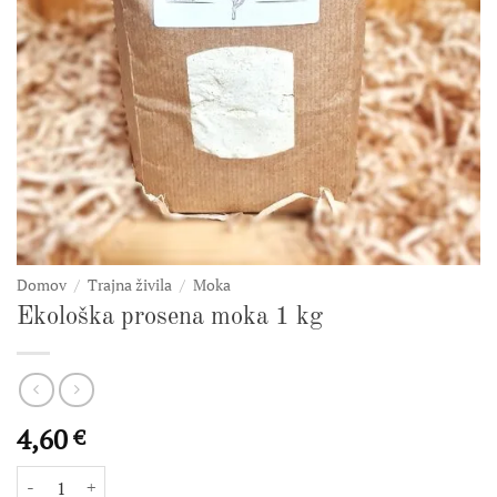
Domov
/
Trajna živila
/
Moka
Ekološka prosena moka 1 kg
4,60
€
Ekološka prosena moka 1 kg količina