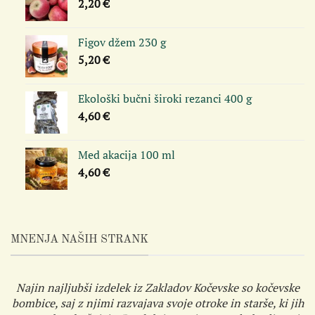
2,20
€
Figov džem 230 g
5,20
€
Ekološki bučni široki rezanci 400 g
4,60
€
Med akacija 100 ml
4,60
€
MNENJA NAŠIH STRANK
Najin najljubši izdelek iz Zakladov Kočevske so kočevske
bombice, saj z njimi razvajava svoje otroke in starše, ki jih