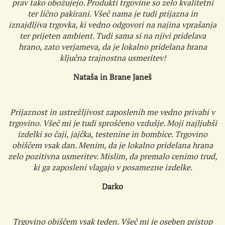
prav tako obožujejo. Produkti trgovine so zelo kvalitetni
ter lično pakirani. Všeč nama je tudi prijazna in
iznajdljiva trgovka, ki vedno odgovori na najina vprašanja
ter prijeten ambient. Tudi sama si na njivi pridelava
hrano, zato verjameva, da je lokalno pridelana hrana
ključna trajnostna usmeritev!
Nataša in Brane Janeš
Prijaznost in ustrežljivost zaposlenih me vedno privabi v
trgovino. Všeč mi je tudi sproščeno vzdušje. Moji najljubši
izdelki so čaji, jajčka, testenine in bombice. Trgovino
obiščem vsak dan. Menim, da je lokalno pridelana hrana
zelo pozitivna usmeritev. Mislim, da premalo cenimo trud,
ki ga zaposleni vlagajo v posamezne izdelke.
Darko
Trgovino obiščem vsak teden. Všeč mi je oseben pristop