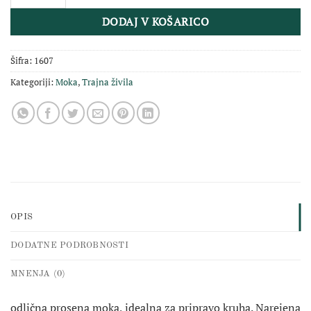
DODAJ V KOŠARICO
Šifra:
1607
Kategoriji:
Moka
,
Trajna živila
OPIS
DODATNE PODROBNOSTI
MNENJA (0)
odlična prosena moka, idealna za pripravo kruha. Narejena