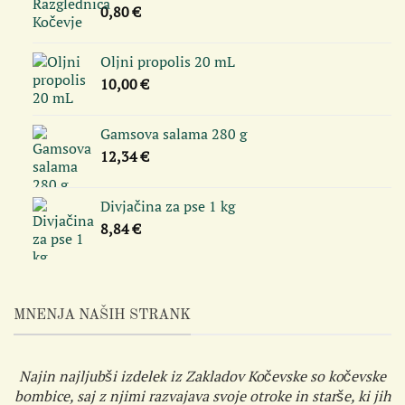
0,80
€
Oljni propolis 20 mL
10,00
€
Gamsova salama 280 g
12,34
€
Divjačina za pse 1 kg
8,84
€
MNENJA NAŠIH STRANK
Najin najljubši izdelek iz Zakladov Kočevske so kočevske
bombice, saj z njimi razvajava svoje otroke in starše, ki jih