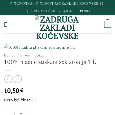
Skip
TRGOVINA
TRGOVINA@ZAKLADI-KOCEVSKE.SI
to
DELOVNI ČAS
+386 30 649 900
content
0
Domov
/
Pijače
/
Sokovi
100% hladno stiskani sok aronije 1 L
10,50
€
Neto količina: 1 L
100% hladno stiskani sok aronije 1 L količina