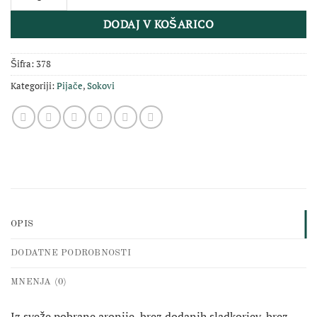
DODAJ V KOŠARICO
Šifra:
378
Kategoriji:
Pijače
,
Sokovi
OPIS
DODATNE PODROBNOSTI
MNENJA (0)
Iz sveže pobrane aronije, brez dodanih sladkorjev, brez