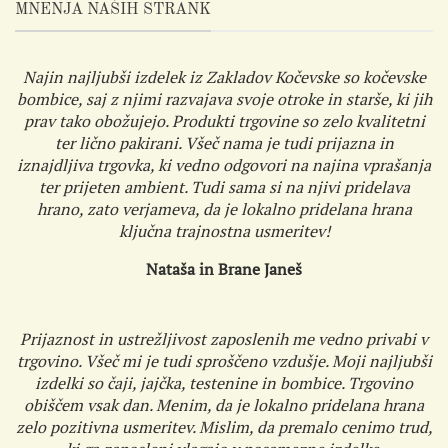
MNENJA NAŠIH STRANK
Najin najljubši izdelek iz Zakladov Kočevske so kočevske
bombice, saj z njimi razvajava svoje otroke in starše, ki jih
prav tako obožujejo. Produkti trgovine so zelo kvalitetni
ter lično pakirani. Všeč nama je tudi prijazna in
iznajdljiva trgovka, ki vedno odgovori na najina vprašanja
ter prijeten ambient. Tudi sama si na njivi pridelava
hrano, zato verjameva, da je lokalno pridelana hrana
ključna trajnostna usmeritev!
Nataša in Brane Janeš
Prijaznost in ustrežljivost zaposlenih me vedno privabi v
trgovino. Všeč mi je tudi sproščeno vzdušje. Moji najljubši
izdelki so čaji, jajčka, testenine in bombice. Trgovino
obiščem vsak dan. Menim, da je lokalno pridelana hrana
zelo pozitivna usmeritev. Mislim, da premalo cenimo trud,