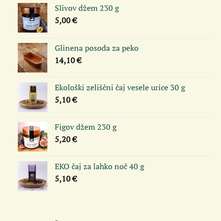
Slivov džem 230 g
5,00
€
Glinena posoda za peko
14,10
€
Ekološki zeliščni čaj vesele urice 30 g
5,10
€
Figov džem 230 g
5,20
€
EKO čaj za lahko noč 40 g
5,10
€