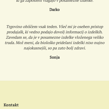
ki ga zaposleni vlagajo v posamezne izdelke.
Darko
Trgovino obiščem vsak teden. Všeč mi je oseben pristop
prodajalk, ki vedno podajo dovolj informacij o izdelkih.
Zavedam se, da je v posamezne izdelke vloženega veliko
truda. Mož meni, da biološko pridelani izdelki niso nujno
najokusnejši, so pa zato bolj zdravi.
Sonja
Kontakt