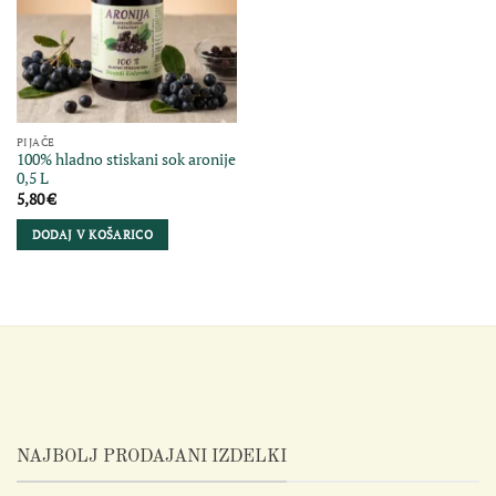
PIJAČE
100% hladno stiskani sok aronije
0,5 L
5,80
€
DODAJ V KOŠARICO
NAJBOLJ PRODAJANI IZDELKI