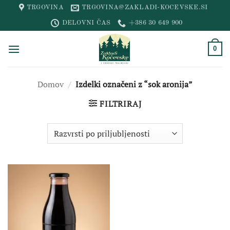
Skip
TRGOVINA
TRGOVINA@ZAKLADI-KOCEVSKE.SI
to
DELOVNI ČAS
+386 30 649 900
content
0
Domov
/
Izdelki označeni z “sok aronija”
FILTRIRAJ