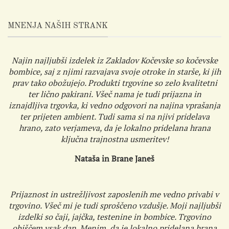
MNENJA NAŠIH STRANK
Najin najljubši izdelek iz Zakladov Kočevske so kočevske
bombice, saj z njimi razvajava svoje otroke in starše, ki jih
prav tako obožujejo. Produkti trgovine so zelo kvalitetni
ter lično pakirani. Všeč nama je tudi prijazna in
iznajdljiva trgovka, ki vedno odgovori na najina vprašanja
ter prijeten ambient. Tudi sama si na njivi pridelava
hrano, zato verjameva, da je lokalno pridelana hrana
ključna trajnostna usmeritev!
Nataša in Brane Janeš
Prijaznost in ustrežljivost zaposlenih me vedno privabi v
trgovino. Všeč mi je tudi sproščeno vzdušje. Moji najljubši
izdelki so čaji, jajčka, testenine in bombice. Trgovino
obiščem vsak dan. Menim, da je lokalno pridelana hrana