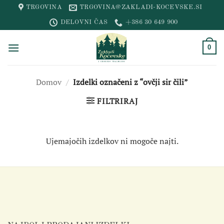
Skip
TRGOVINA
TRGOVINA@ZAKLADI-KOCEVSKE.SI
to
DELOVNI ČAS
+386 30 649 900
content
0
Domov
/
Izdelki označeni z “ovčji sir čili”
FILTRIRAJ
Ujemajočih izdelkov ni mogoče najti.