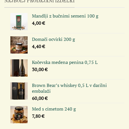
NAJBOLJ PRODAJANI IZDELKI
Mandlji z bučnimi semeni 100 g
4,00
€
Domači ocvirki 200 g
4,40
€
Kočevska medena penina 0,75 L
30,00
€
Brown Bear’s whiskey 0,5 L v darilni
embalaži
60,00
€
Med s cimetom 240 g
7,80
€