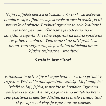
Najin najljubši izdelek iz Zakladov Kočevske so kočevske
bombice, saj z njimi razvajava svoje otroke in starše, ki jih
prav tako obožujejo. Produkti trgovine so zelo kvalitetni
ter lično pakirani. Všeč nama je tudi prijazna in
iznajdljiva trgovka, ki vedno odgovori na najina vprašanja
ter prijeten ambient. Tudi sama si na njivi pridelava
hrano, zato verjameva, da je lokalno pridelana hrana
ključna trajnostna usmeritev!
Nataša in Brane Janeš
Prijaznost in ustrežljivost zaposlenih me vedno privabi v
trgovino. Všeč mi je tudi sproščeno vzdušje. Moji najljubši
izdelki so čaji, jajčka, testenine in bombice. Trgovino
obiščem vsak dan. Menim, da je lokalno pridelana hrana
zelo pozitivna usmeritev. Mislim, da premalo cenimo trud,
ki ga zaposleni vlagajo v posamezne izdelke.