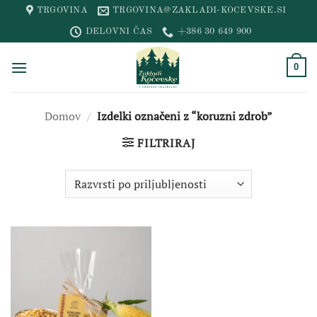
Skip
TRGOVINA
TRGOVINA@ZAKLADI-KOCEVSKE.SI
to
DELOVNI ČAS
+386 30 649 900
content
0
Domov
/
Izdelki označeni z “koruzni zdrob”
FILTRIRAJ