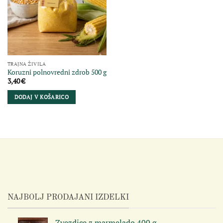
TRAJNA ŽIVILA
Koruzni polnovredni zdrob 500 g
3,40
€
DODAJ V KOŠARICO
NAJBOLJ PRODAJANI IZDELKI
Zvezdice z marmelado 400 g