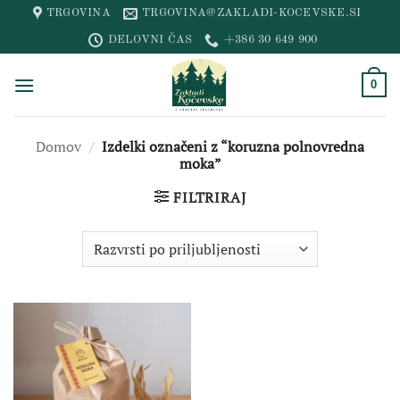
Skip
TRGOVINA
TRGOVINA@ZAKLADI-KOCEVSKE.SI
to
DELOVNI ČAS
+386 30 649 900
content
0
Domov
/
Izdelki označeni z “koruzna polnovredna
moka”
FILTRIRAJ