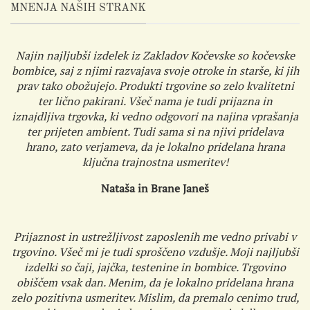
MNENJA NAŠIH STRANK
Najin najljubši izdelek iz Zakladov Kočevske so kočevske
bombice, saj z njimi razvajava svoje otroke in starše, ki jih
prav tako obožujejo. Produkti trgovine so zelo kvalitetni
ter lično pakirani. Všeč nama je tudi prijazna in
iznajdljiva trgovka, ki vedno odgovori na najina vprašanja
ter prijeten ambient. Tudi sama si na njivi pridelava
hrano, zato verjameva, da je lokalno pridelana hrana
ključna trajnostna usmeritev!
Nataša in Brane Janeš
Prijaznost in ustrežljivost zaposlenih me vedno privabi v
trgovino. Všeč mi je tudi sproščeno vzdušje. Moji najljubši
izdelki so čaji, jajčka, testenine in bombice. Trgovino
obiščem vsak dan. Menim, da je lokalno pridelana hrana
zelo pozitivna usmeritev. Mislim, da premalo cenimo trud,