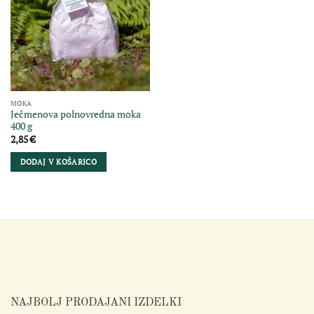
MOKA
Ječmenova polnovredna moka
400 g
2,85
€
DODAJ V KOŠARICO
NAJBOLJ PRODAJANI IZDELKI