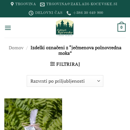
Skip
TRGOVINA
TRGOVINA@ZAKLADI-KOCEVSKE.SI
to
DELOVNI ČAS
+386 30 649 900
content
0
Domov
/
Izdelki označeni z “ječmenova polnovredna
moka”
FILTRIRAJ