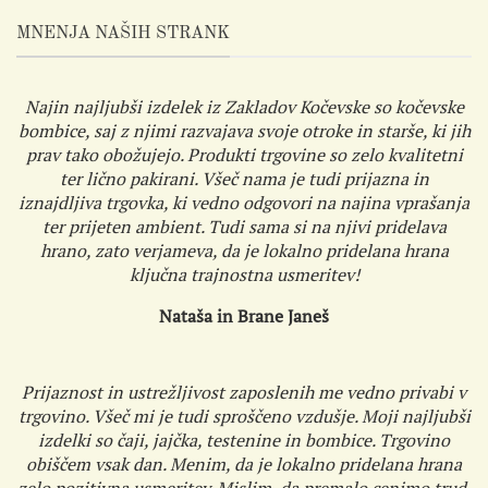
MNENJA NAŠIH STRANK
Najin najljubši izdelek iz Zakladov Kočevske so kočevske
bombice, saj z njimi razvajava svoje otroke in starše, ki jih
prav tako obožujejo. Produkti trgovine so zelo kvalitetni
ter lično pakirani. Všeč nama je tudi prijazna in
iznajdljiva trgovka, ki vedno odgovori na najina vprašanja
ter prijeten ambient. Tudi sama si na njivi pridelava
hrano, zato verjameva, da je lokalno pridelana hrana
ključna trajnostna usmeritev!
Nataša in Brane Janeš
Prijaznost in ustrežljivost zaposlenih me vedno privabi v
trgovino. Všeč mi je tudi sproščeno vzdušje. Moji najljubši
izdelki so čaji, jajčka, testenine in bombice. Trgovino
obiščem vsak dan. Menim, da je lokalno pridelana hrana