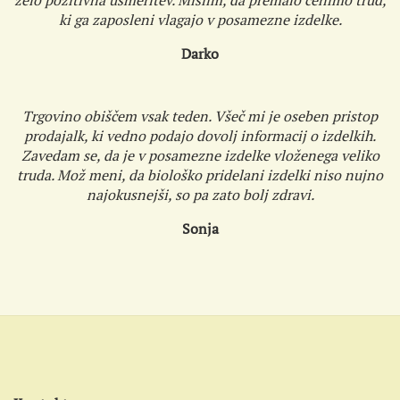
zelo pozitivna usmeritev. Mislim, da premalo cenimo trud,
ki ga zaposleni vlagajo v posamezne izdelke.
Darko
Trgovino obiščem vsak teden. Všeč mi je oseben pristop
prodajalk, ki vedno podajo dovolj informacij o izdelkih.
Zavedam se, da je v posamezne izdelke vloženega veliko
truda. Mož meni, da biološko pridelani izdelki niso nujno
najokusnejši, so pa zato bolj zdravi.
Sonja