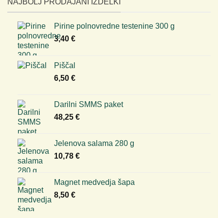
NAJBOLJ PRODAJANI IZDELKI
Pirine polnovredne testenine 300 g
3,40
€
Piščal
6,50
€
Darilni SMMS paket
48,25
€
Jelenova salama 280 g
10,78
€
Magnet medvedja šapa
8,50
€