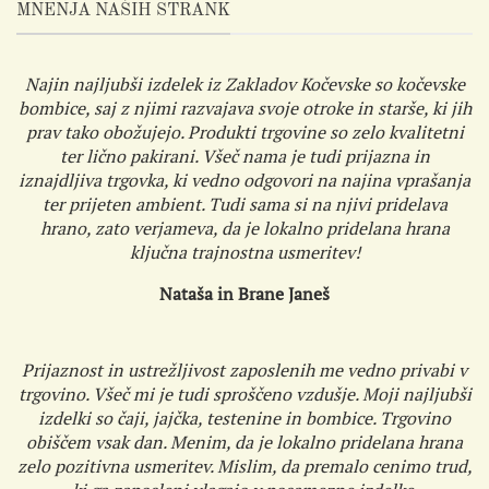
MNENJA NAŠIH STRANK
Najin najljubši izdelek iz Zakladov Kočevske so kočevske
bombice, saj z njimi razvajava svoje otroke in starše, ki jih
prav tako obožujejo. Produkti trgovine so zelo kvalitetni
ter lično pakirani. Všeč nama je tudi prijazna in
iznajdljiva trgovka, ki vedno odgovori na najina vprašanja
ter prijeten ambient. Tudi sama si na njivi pridelava
hrano, zato verjameva, da je lokalno pridelana hrana
ključna trajnostna usmeritev!
Nataša in Brane Janeš
Prijaznost in ustrežljivost zaposlenih me vedno privabi v
trgovino. Všeč mi je tudi sproščeno vzdušje. Moji najljubši
izdelki so čaji, jajčka, testenine in bombice. Trgovino
obiščem vsak dan. Menim, da je lokalno pridelana hrana
zelo pozitivna usmeritev. Mislim, da premalo cenimo trud,