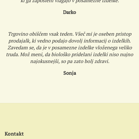
ki ga zaposleni vlagajo v posamezne izdelke.
Darko
Trgovino obiščem vsak teden. Všeč mi je oseben pristop
prodajalk, ki vedno podajo dovolj informacij o izdelkih.
Zavedam se, da je v posamezne izdelke vloženega veliko
truda. Mož meni, da biološko pridelani izdelki niso nujno
najokusnejši, so pa zato bolj zdravi.
Sonja
Kontakt