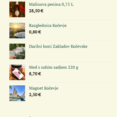
Malinova penina 0,75 L
28,50
€
Razglednica Kočevje
0,80
€
Darilni boni Zakladov Kočevske
Med s suhim sadjem 220 g
8,70
€
Magnet Kočevje
2,50
€