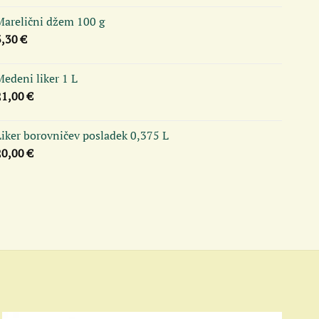
Marelični džem 100 g
3,30
€
edeni liker 1 L
21,00
€
Liker borovničev posladek 0,375 L
20,00
€