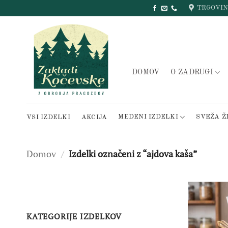
Skip
TRGOVI
to
content
DOMOV
O ZADRUGI
MEDENI IZDELKI
SVEŽA Ž
VSI IZDELKI
AKCIJA
Domov
/
Izdelki označeni z “ajdova kaša”
KATEGORIJE IZDELKOV