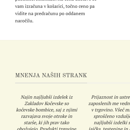
vam izračuna v košarici, točno ceno pa
vidite na predračunu po oddanem
naročilu.
MNENJA NAŠIH STRANK
Najin najljubši izdelek iz
Prijaznost in ustre
Zakladov Kočevske so
zaposlenih me vedn
kočevske bombice, saj z njimi
v trgovino. Všeč mi
razvajava svoje otroke in
sproščeno vzdušj
starše, ki jih prav tako
najljubši izdelki s
obožujejo. Produkti trgovine
jajčka, testenine in