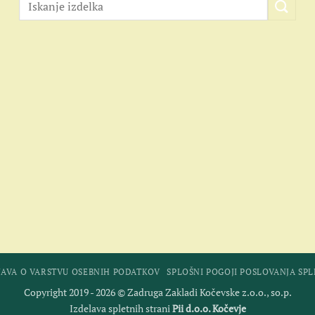
JAVA O VARSTVU OSEBNIH PODATKOV
SPLOŠNI POGOJI POSLOVANJA SP
Copyright 2019 - 2026 © Zadruga Zakladi Kočevske z.o.o., so.p.
Izdelava spletnih strani
Pii d.o.o. Kočevje