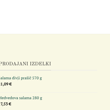
PRODAJANI IZDELKI
alama divji prašič 570 g
21,09
€
Medvedova salama 280 g
17,53
€