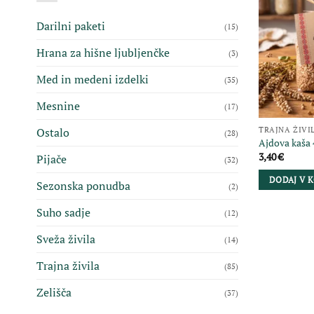
Darilni paketi
(15)
Hrana za hišne ljubljenčke
(3)
Med in medeni izdelki
(35)
Mesnine
(17)
TRAJNA ŽIVI
Ostalo
(28)
Ajdova kaša 
3,40
€
Pijače
(32)
DODAJ V 
Sezonska ponudba
(2)
Suho sadje
(12)
Sveža živila
(14)
Trajna živila
(85)
Zelišča
(37)