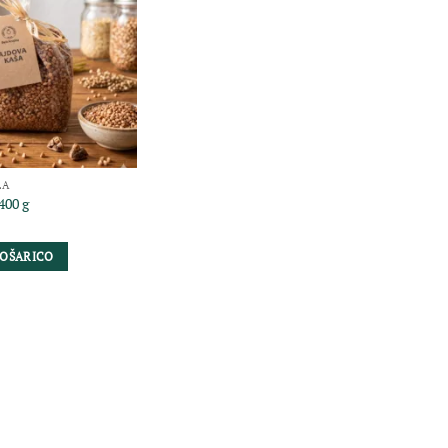
LA
400 g
KOŠARICO