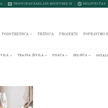
NA
TRGOVINA@ZAKLADI-KOCEVSKE.SI
DELOVNI ČAS
PODSTREŠNCA
TRŽNICA
PROJEKTI
POPRAVIMO S
IVILA
TRAJNA ŽIVILA
PIJAČA
ZELIŠČA
OSTAL