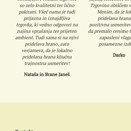
so zelo kvalitetni ter lično
Trgovino obiščem v
pakirani. Všeč nama je tudi
Menim, da je lo
prijazna in iznajdljiva
pridelana hrana
trgovka, ki vedno odgovori na
pozitivna usmeritev
najina vprašanja ter prijeten
da premalo cenimo tr
ambient. Tudi sama si na njivi
zaposleni vlaga
pridelava hrano, zato
posamezne izde
verjameva, da je lokalno
Darko
pridelana hrana ključna
trajnostna usmeritev!
Nataša in Brane Janeš