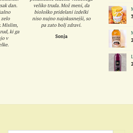
sak dan.
veliko truda. Mož meni, da
kalno
biološko pridelani izdelki
 zelo
niso nujno najokusnejši, so
. Mislim,
pa zato bolj zdravi.
ud, ki ga
M
Sonja
jo v
lke.