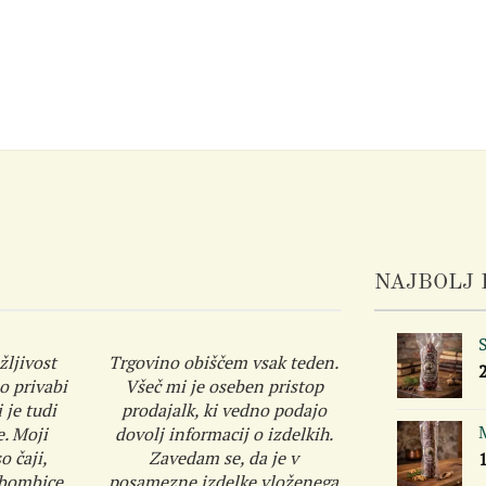
NAJBOLJ 
S
žljivost
Trgovino obiščem vsak teden.
o privabi
Všeč mi je oseben pristop
 je tudi
prodajalk, ki vedno podajo
e. Moji
dovolj informacij o izdelkih.
o čaji,
Zavedam se, da je v
 bombice.
posamezne izdelke vloženega